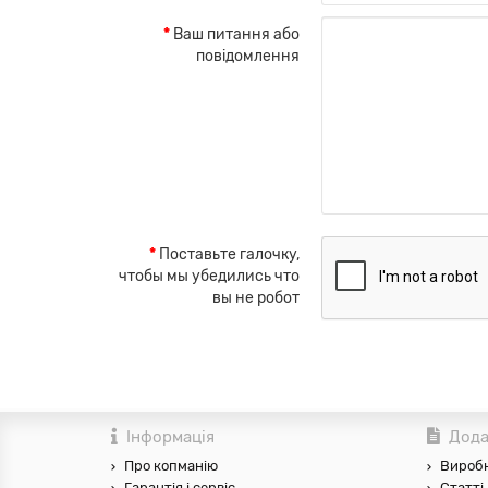
Ваш питання або
повідомлення
Поставьте галочку,
чтобы мы убедились что
вы не робот
Інформація
Дода
Про копманію
Вироб
Гарантія і сервіс
Статті