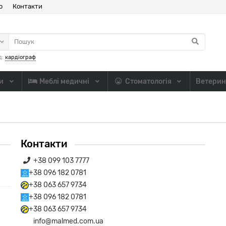
ю
Контакти
д:
кардіограф
ли
Меблі медичні
Стоматологія
Ветерин
Контакти
+38 099 103 7777
+38 096 182 0781
+38 063 657 9734
+38 096 182 0781
+38 063 657 9734
info@malmed.com.ua