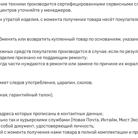
ание техники производится сертифицированными сервисными 
центров уточняйте у менеджеров.
утратой изделия, с момента получения товара несёт покупател
обменять или возвратить купленный товар по основаниям, указанн
ежных средств покупателю производится в случае, если по резу
зделие признано не поддающим ремонту;
огда части нуждаются в ремонте или замене по причине их морал
меет следов употребления, царапин, сколов;
ная, гарантийный талон).
 адреса которых прописаны в контактных данных;
ьно так и курьерскими службами (Новая Почта, Интайм, Мист Экс
с собой документ, удостоверяющий личность;
ей с момента получения нами товара в полной комплектации и п