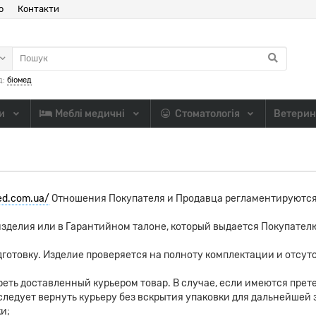
ю
Контакти
д:
біомед
ли
Меблі медичні
Стоматологія
Ветерин
ed.com.ua/
Отношения Покупателя и Продавца регламентируютс
зделия или в Гарантийном талоне, который выдается Покупателю
отовку. Изделие проверяется на полноту комплектации и отсутс
еть доставленный курьером товар. В случае, если имеются прет
следует вернуть курьеру без вскрытия упаковки для дальнейшей
и;