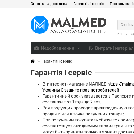
Оплата та доставка
Гарантія і сервіс
Про компані
Скрізь
Наприкла
Медобладнання
Витратні матеріа
Гарантія і сервіс
Гарантія і сервіс
В интернет-магазине МАЛМЕД
https://malm
Украины О защите прав потребителей
;
Гарантийный срок указывается в Паспорте и
составляет от 1 года до 7 лет;
Вся продукция проходит предпродажную подг
продажи или в точке получения товара;
При получении покупатель обязуется осмотр
соответствует ожидаемым параметрам, его 
могут быть приняты только в момент доставк