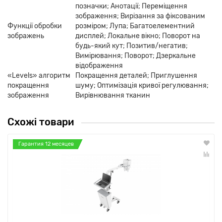
позначки; Анотації; Переміщення
зображення; Вирізання за фіксованим
Функції обробки
розміром; Лупа; Багатоелементний
зображень
дисплей; Локальне вікно; Поворот на
будь-який кут; Позитив/негатив;
Вимірювання; Поворот; Дзеркальне
відображення
«Levels» алгоритм
Покращення деталей; Приглушення
покращення
шуму; Оптимізація кривої регулювання;
зображення
Вирівнювання тканин
Схожі товари
Гарантия 12 месяцев