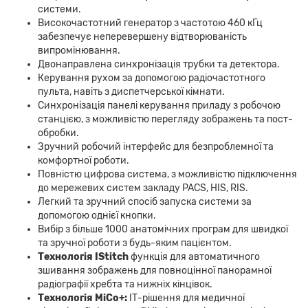
системи.
Високочастотний генератор з частотою 460 кГц
забезпечує неперевершену відтворюваність
випромінювання.
Двонаправлена синхронізація трубки та детектора.
Керування рухом за допомогою радіочастотного
пульта, навіть з диспетчерської кімнати.
Синхронізація панелі керування приладу з робочою
станцією, з можливістю перегляду зображень та пост-
обробки.
Зручний робочий інтерфейс для безпроблемної та
комфортної роботи.
Повністю цифрова система, з можливістю підключення
до мережевих систем закладу PACS, HIS, RIS.
Легкий та зручний спосіб запуска системи за
допомогою однієї кнопки.
Вибір з більше 1000 анатомічних програм для швидкої
та зручної роботи з будь-яким пацієнтом.
Технологія IStitch
функція для автоматичного
зшивання зображень для повноцінної панорамної
радіографії хребта та нижніх кінцівок.
Технологія MiCo+:
ІТ-рішення для медичної