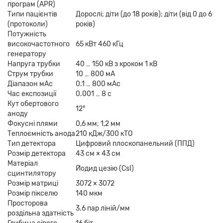
програм (APR)
Типи пацієнтів
Дорослі; діти (до 18 років); діти (від 0 до 6
(протоколи)
років)
Потужність
високочастотного
65 кВт 460 кГц
генератору
Напруга трубки
40 … 150 кВ з кроком 1 кВ
Струм трубки
10 … 800 мА
Діапазон мАс
0.1 … 800 мАс
Час експозиції
0.001 … 8 с
Кут обертового
12°
аноду
Фокусні плями
0,6 мм; 1,2 мм
Теплоємність анода
210 кДж/300 кТО
Тип детектора
Цифровий плоскопанельний (ППД)
Розмір детектора
43 см × 43 см
Матеріал
Йодид цезію (CsI)
сцинтилятору
Розмір матриці
3072 × 3072
Розмір пікселю
140 мкм
Просторова
3.6 пар ліній/мм
роздільна здатність