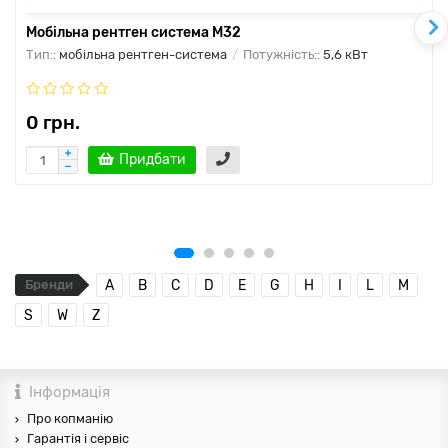
Мобільна рентген система М32
Тип::
мобільна рентген-система
Потужність::
5,6 кВт
0 грн.
Придбати
Бренди
A
B
C
D
E
G
H
I
L
M
S
W
Z
Інформація
Про копманію
Гарантія і сервіс