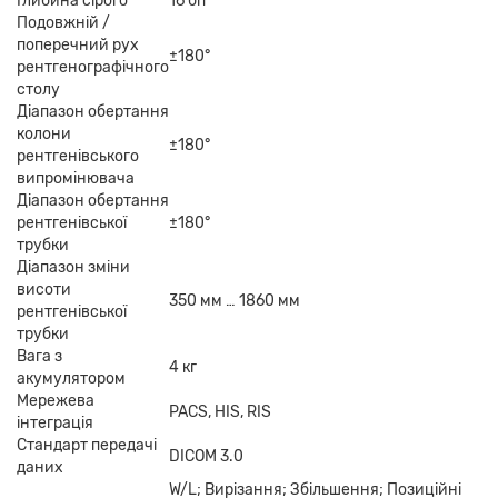
Глибина сірого
16 біт
Подовжній /
поперечний рух
±180°
рентгенографічного
столу
Діапазон обертання
колони
±180°
рентгенівського
випромінювача
Діапазон обертання
рентгенівської
±180°
трубки
Діапазон зміни
висоти
350 мм … 1860 мм
рентгенівської
трубки
Вага з
4 кг
акумулятором
Мережева
PACS, HIS, RIS
інтеграція
Стандарт передачі
DICOM 3.0
даних
W/L; Вирізання; Збільшення; Позиційні