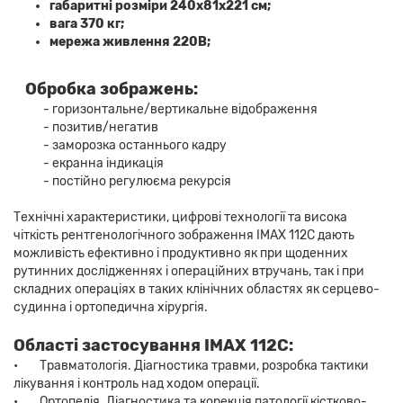
габаритні розміри 240х81х221 см;
вага 370 кг;
мережа живлення 220В;
Обробка зображень:
- горизонтальне/вертикальне відображення
- позитив/негатив
- заморозка останнього кадру
- екранна індикація
- постійно регулюєма рекурсія
Технічні характеристики, цифрові технології та висока
чіткість рентгенологічного зображення IMAX 112C дають
можливість ефективно і продуктивно як при щоденних
рутинних дослідженнях і операційних втручань, так і при
складних операціях в таких клінічних областях як серцево-
судинна і ортопедична хірургія.
Області застосування IMAX 112C:
• Травматологія. Діагностика травми, розробка тактики
лікування і контроль над ходом операції.
• Ортопедія. Діагностика та корекція патології кістково-