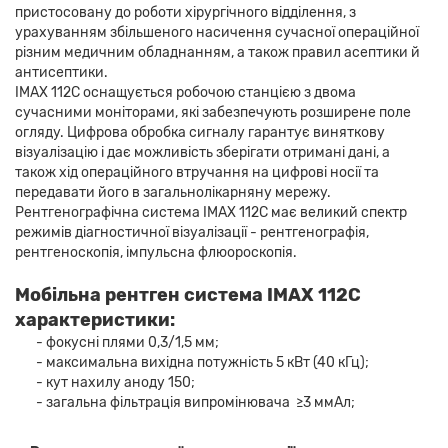
пристосовану до роботи хірургічного відділення, з
урахуванням збільшеного насичення сучасної операційної
різним медичним обладнанням, а також правил асептики й
антисептики.
IMAX 112C оснащується робочою станцією з двома
сучасними моніторами, які забезпечують розширене поле
огляду. Цифрова обробка сигналу гарантує виняткову
візуалізацію і дає можливість зберігати отримані дані, а
також хід операційного втручання на цифрові носії та
передавати його в загальнолікарняну мережу.
Рентгенографічна система IMAX 112C має великий спектр
режимів діагностичної візуалізації - рентгенографія,
рентгеноскопія, імпульсна флюороскопія.
Мобільна рентген система IMAX 112C
характеристики:
- фокусні плями 0,3/1,5 мм;
- максимальна вихідна потужність 5 кВт (40 кГц);
- кут нахилу аноду 150;
- загальна фільтрація випромінювача ≥3 ммАл;