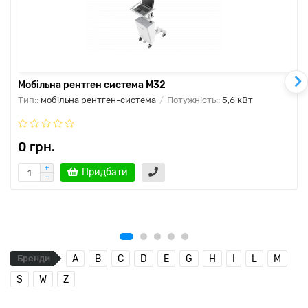
Мобільна рентген система М32
Тип::
мобільна рентген-система
Потужність::
5,6 кВт
0 грн.
Придбати
Бренди
A
B
C
D
E
G
H
I
L
M
S
W
Z