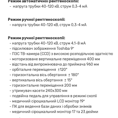
Режим автоматичної рентгеноскопії:
- напруга трубки 40-120 кВ, струм 0,3-4 мА
Режим ручної рентгеноскопії:
- напруга трубки 40-120 кВ, струм 0,3-4 мА
Режим ручної рентгеноскопії:
- напруга трубки 40-120 кВ, струм 4,1-8 мА
- підсилювач зображення Toshiba 9″
- ПЗС ТВ-камера (CCD) з високою розподільчою здатністю
- моторизоване вертикальне переміщення 400 мм
- відстань від випромінювача до приймача 960 мм
- орбітальне переміщення ±120°
- горизонтальна вісь обертання ± 180°
- вертикальна вісь обертання ± 15°
- горизонтальне переміщення 200 мм
- утримувач касети 240х300 мм
- подвійна педаль для управління в режимі скопії
- медичний сірошкальний LCD монітор 19″
- ПК для ведення бази даних і обробки знімків
- медичний сірошкальний монітор 17 та 23 дюйми