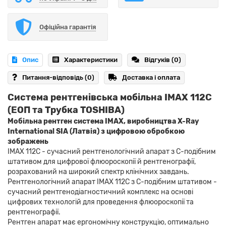
Офіційна гарантія
Опис
Характеристики
Відгуків (0)
Питання-відповідь
(0)
Доставка і оплата
Система рентгенівська мобільна IMAX 112C
(ЕОП та Трубка TOSHIBA)
Мобільна рентген система IMAX, виробництва X-Ray
International SIA (Латвія) з цифровою обробкою
зображень
IMAX 112C - сучасний рентгенологічний апарат з C-подібним
штативом для цифрової флюороскопії й рентгенографії,
розрахований на широкий спектр клінічних завдань.
Рентгенологічний апарат IMAX 112C з C-подібним штативом -
сучасний рентгенодіагностичний комплекс на основі
цифрових технологій для проведення флюороскопії та
рентгенографії.
Рентген апарат має ергономічну конструкцію, оптимально