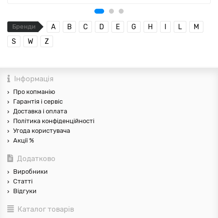
Бренди
A
B
C
D
E
G
H
I
L
M
S
W
Z
Інформація
Про копманію
Гарантія і сервіс
Доставка і оплата
Політика конфіденційності
Угода користувача
Акції %
Додатково
Виробники
Статті
Відгуки
Каталог товарів