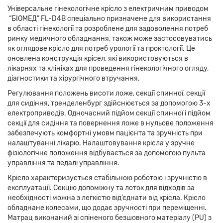
Універсальне гінекологічне крісло з електричним приводом
“БІОМЕД” FL-D4B спеціально призначене для використання
в області гінекології та розроблене для задоволення потреб
ринку медичного обладнання, також може застосовуватись
як оглядове крісло для потреб урології та проктології. Це
оновлена конструкція крісел, які використовуються в
лікарнях та клініках для проведення гінекологічного огляду,
діагностики та хірургічного втручання.
Регулювання положень висоти ложе, секції спинної, секції
для сидіння, тренделенбург здійснюється за допомогою 3-х
електроприводів. Одночасний підйом секції спинної і підйом
секції для сидіння та повернення ложе в нульове положення
забезпечують комфортні умовм пацієнта та зручність при
налаштуванні лікарю. Налаштовування крісла у зручне
фізіологічне положення відбувається за допомогою пульта
управління та педалі управління.
Крісло характеризується стабільною роботою і зручністю в
експлуатації. Секцію допоміжну та лоток для відходів за
необхідності можна з легкістю від’єднати від крісла. Крісло
обладнане колесами, що додає зручності при переміщенні.
Матрац виконаний зі спіненого безшовного матеріалу (PU) з