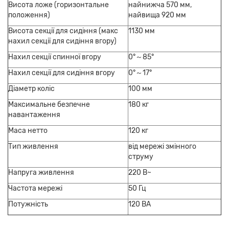
Висота ложе (горизонтальне
найнижча
570
мм,
положення)
найвища 920 мм
Висота секції для сидіння (макс
1130 мм
нахил секції для сидіння вгору)
Нахил секції спинної вгору
0°～85°
Нахил секції для сидіння вгору
0°～17°
Діаметр коліс
100 мм
Максимальне безпечне
180 кг
навантаження
Маса нетто
120 кг
Тип живлення
від мережі змінного
струму
Напруга живлення
220 В~
Частота мережі
50 Гц
Потужність
120 ВА