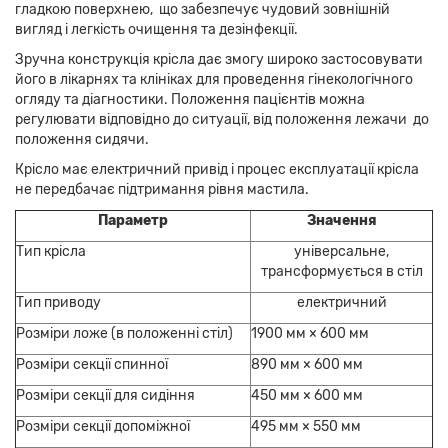
гладкою поверхнею, що забезпечує чудовий зовнішній
вигляд і легкість очищення та дезінфекції.
Зручна конструкція крісла дає змогу широко застосовувати
його в лікарнях та клініках для проведення гінекологічного
огляду та діагностики. Положення пацієнтів можна
регулювати відповідно до ситуації, від положення лежачи до
положення сидячи.
Крісло має електричний привід і процес експлуатації крісла
не передбачає підтримання рівня мастила.
Параметр
Значення
Тип крісла
універсальне,
трансформується в стіл
Тип приводу
електричний
Розміри ложе (в положенні стіл)
1900 мм × 600 мм
Розміри секції спинної
890 мм × 600 мм
Розміри секції для сидіння
450 мм × 600 мм
Розміри секції допоміжної
495 мм × 550 мм