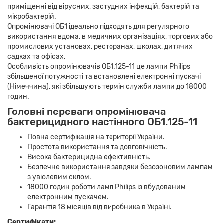
приміщенні від вірусних, застудних інфекцій, бактерій та
мікробактерій.
Опромінювачі ОБ1 ідеально підходять для регулярного
використання вдома, в медичних організаціях, торгових або
промислових установах, ресторанах, школах, дитячих
садках та офісах.
Особливість опромінювачів ОБ1.125-11 це лампи Philips
збільшеної потужності та встановлені електронні пускачі
(Німеччина), які збільшують термін служби лампи до 18000
годин.
Головні переваги опромінювача
бактерицидного настінного ОБ1.125-11
Повна сертифікація на території України.
Простота використання та довговічність.
Висока бактерицидна ефективність.
Безпечне використання завдяки безозоновим лампам
з увіолевим склом.
18000 годин роботи ламп Philips із вбудованим
електронним пускачем.
Гарантія 18 місяців від виробника в Україні.
Сертифікати: