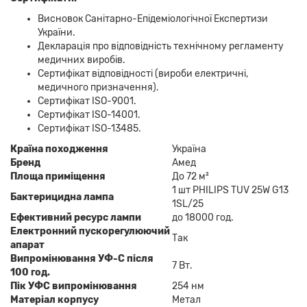
Висновок Санітарно-Епідеміологічної Експертизи
України.
Декларація про відповідність технічному регламенту
медичних виробів.
Сертифікат відповідності (вироби електричні,
медичного призначення).
Сертифікат ISO-9001.
Сертифікат ISO-14001.
Сертифікат ISO-13485.
Країна походження
Україна
Бренд
Амед
Площа приміщення
До 72 м²
1 шт PHILIPS TUV 25W G13
Бактерицидна лампа
1SL/25
Ефективний ресурс лампи
до 18000 год.
Електронний пускорегулюючий
Так
апарат
Випромінювання УФ-С після
7 Вт.
100 год.
Пік УФС випромінювання
254 нм
Матеріал корпусу
Метал