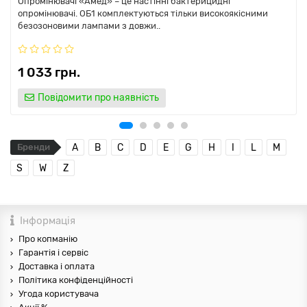
Опромінювачі «Амед» – це настінні бактерицидні
опромінювачі. ОБ1 комплектуються тільки високоякісними
безозоновими лампами з довжи..
1 033 грн.
Повідомити про наявність
Бренди
A
B
C
D
E
G
H
I
L
M
S
W
Z
Інформація
Про копманію
Гарантія і сервіс
Доставка і оплата
Політика конфіденційності
Угода користувача