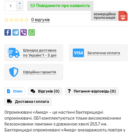
Повідомити про наявність
комерційна
пропозиція
0 відгуків
Швидка доставка
Безпечна оплата
по Україні 1 - 3 дні
Офіційна гарантія
Опис
Відгуків (0)
Питання-відповідь
(0)
Доставка і оплата
Опромінювачі «Амед» – це настінні бактерицидні
опромінювачі. ОБ1 комплектуються тільки високоякісними
безозоновими лампами з довжиною хвилі 253,7 нм.
Бактерицидні опромінювачі «Амед» знезаражують повітря у