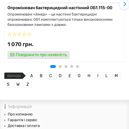
Опромінювач бактерицидний настінний ОБ1.115-00
Опромінювачі «Амед» – це настінні бактерицидні
опромінювачі. ОБ1 комплектуються тільки високоякісними
безозоновими лампами з довжи..
1 070 грн.
Повідомити про наявність
Бренди
A
B
C
D
E
G
H
I
L
M
S
W
Z
Інформація
Про копманію
Гарантія і сервіс
Доставка і оплата