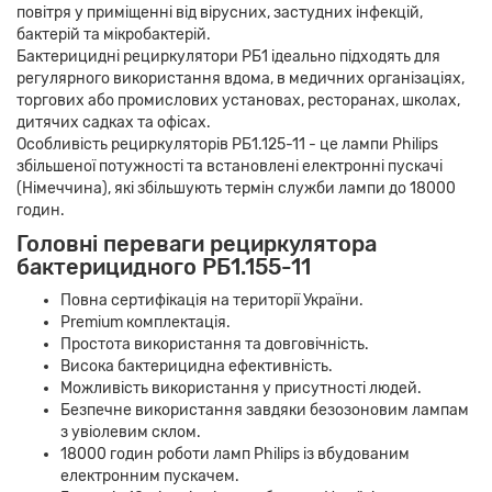
повітря у приміщенні від вірусних, застудних інфекцій,
бактерій та мікробактерій.
Бактерицидні рециркулятори РБ1 ідеально підходять для
регулярного використання вдома, в медичних організаціях,
торгових або промислових установах, ресторанах, школах,
дитячих садках та офісах.
Особливість рециркуляторів РБ1.125-11 - це лампи Philips
збільшеної потужності та встановлені електронні пускачі
(Німеччина), які збільшують термін служби лампи до 18000
годин.
Головні переваги рециркулятора
бактерицидного РБ1.155-11
Повна сертифікація на території України.
Premium комплектація.
Простота використання та довговічність.
Висока бактерицидна ефективність.
Можливість використання у присутності людей.
Безпечне використання завдяки безозоновим лампам
з увіолевим склом.
18000 годин роботи ламп Philips із вбудованим
електронним пускачем.