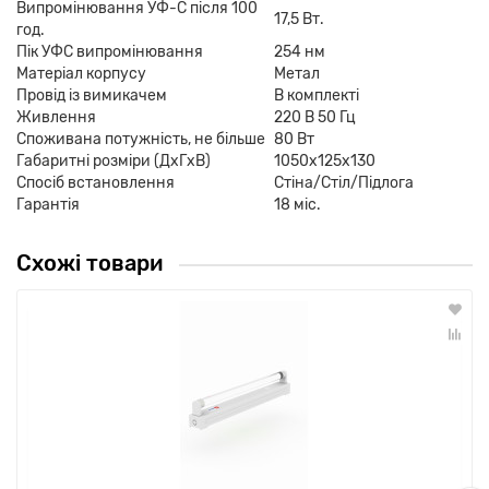
Випромінювання УФ-С після 100
17,5 Вт.
год.
Пік УФС випромінювання
254 нм
Матеріал корпусу
Метал
Провід із вимикачем
В комплекті
Живлення
220 В 50 Гц
Споживана потужність, не більше
80 Вт
Габаритні розміри (ДхГхВ)
1050х125х130
Спосіб встановлення
Стіна/Стіл/Підлога
Гарантія
18 міс.
Схожі товари