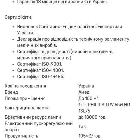
Гарантія 18 місяців від виробника в Україні.
Сертифікати:
Висновок Санітарно-Епідеміологічної Експертизи
України.
Декларація про відповідність технічному регламенту
медичних виробів.
Сертифікат відповідності (вироби електричні,
медичного призначення).
Сертифікат ISO-9001.
Сертифікат ISO-14001.
Сертифікат ISO-13485.
Країна походження
Україна
Бренд
Амед
Площа приміщення
До 100 м²
1 шт PHILIPS TUV 55W HO
Бактерицидна лампа
1SL/6
Ефективний ресурс лампи
до 18000 год.
Електронний пускорегулюючий
Так
апарат
Продуктивність
105м3/год