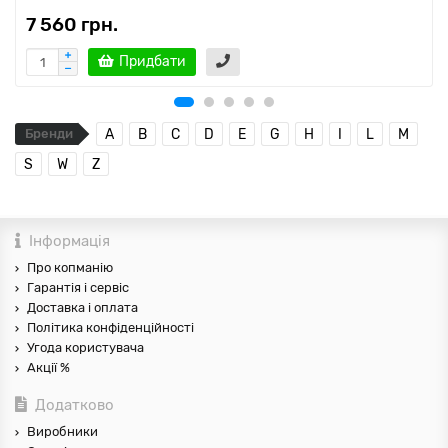
7 560 грн.
Придбати
Бренди
A
B
C
D
E
G
H
I
L
M
S
W
Z
Інформація
Про копманію
Гарантія і сервіс
Доставка і оплата
Політика конфіденційності
Угода користувача
Акції %
Додатково
Виробники