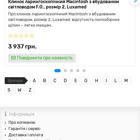
Клинок ларингоскопічний Macintosh з вбудованим
світловодом F.O., розмір 2, Luxamed
Про клинок ларингоскопічний Macintosh з вбудованим
світловодом, розмір 2, Luxamed: відсутність пилозбірних
щілин – легке очищен..
3 937 грн.
Повідомити про наявність
Бренди
A
B
C
D
E
G
H
I
L
M
S
W
Z
Інформація
Про копманію
Гарантія і сервіс
Доставка і оплата