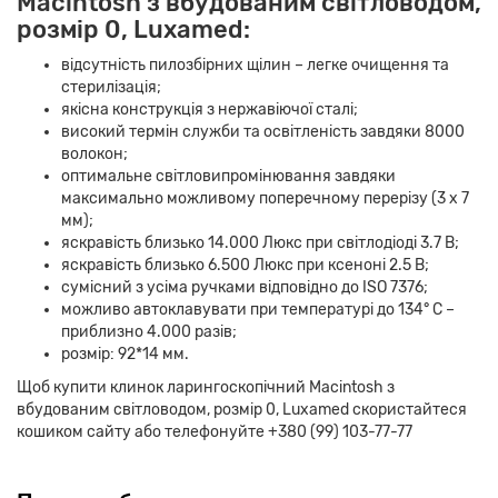
Macintosh з вбудованим світловодом,
розмір 0, Luxamed:
відсутність пилозбірних щілин – легке очищення та
стерилізація;
якісна конструкція з нержавіючої сталі;
високий термін служби та освітленість завдяки 8000
волокон;
оптимальне світловипромінювання завдяки
максимально можливому поперечному перерізу (3 x 7
мм);
яскравість близько 14.000 Люкс при світлодіоді 3.7 В;
яскравість близько 6.500 Люкс при ксеноні 2.5 В;
сумісний з усіма ручками відповідно до ISO 7376;
можливо автоклавувати при температурі до 134° C –
приблизно 4.000 разів;
розмір: 92*14 мм.
Щоб купити клинок ларингоскопічний Macintosh з
вбудованим світловодом, розмір 0, Luxamed скористайтеся
кошиком сайту або телефонуйте +380 (99) 103-77-77