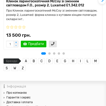
Клинок ларингоскопічний McCoy зі змінним
світловодом F.O., розмір 2, Luxamed E1.342.012
Про Клинок ларингоскопічний McCoy зі змінним світловодом,
розмір 2, Luxamed: форма клинка з кутовим кінцем полегшує
складні інт..
13 500 грн.
Придбати
Бренди
A
B
C
D
E
G
H
I
L
M
S
W
Z
Інформація
Про копманію
Гарантія і сервіс
Доставка і оплата