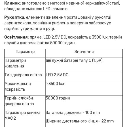
Клинок
: виготовлено з матової медичної нержавіючої сталі,
обладнано змінною LED-лампою.
Рукоятка
: елементи живлення розташовані у рукоятці
ларингоскопа. зовнішня рифлена поверхня забезпечує
надійне утримання в руці.
Освітлення
: пряме, LED 2.5V DC, яскравість ≥ 3500 lux, термін
служби джерела світла 50000 годин.
Параметр
Значення
Параметри
дві лужні батареї типу С (1.5V)
живлення
Тип джерела світла
LED 2.5V DC
Максимальна
≥ 3500 lux
яскравість
Термін служби
50000 годин
джерела світла
Параметри клинка
Загальна довжина - 100 mm
MAC 2
Ширина дистального кінця - 22 mm