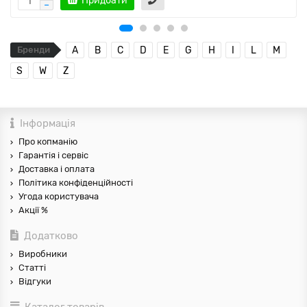
Придбати
Бренди
A
B
C
D
E
G
H
I
L
M
S
W
Z
Інформація
Про копманію
Гарантія і сервіс
Доставка і оплата
Політика конфіденційності
Угода користувача
Акції %
Додатково
Виробники
Статті
Відгуки