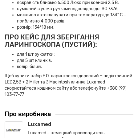
яскравість близько 6.500 Люкс при ксеноні 2.5 В;
сумісний з усіма ручками відповідно до ISO 7376;
можливо автоклавувати при температурі до 134° C –
приблизно 4.000 разів;
розмір: 154*18 мм.
ПРО КЕЙС ДЛЯ ЗБЕРІГАННЯ
ЛАРИНГОСКОПА (ПУСТИЙ):
для 1 шт рукоятки;
для 5 шт клинків;
колір: білий.
Щоб купити набір F.O. ларингоскоп дорослий + педіатричний
LED2,5В + 2 Miller та 3 Macintosh клинка Luxamed
скористайтеся кошиком сайту або телефонуйте +380 (99)
103-77-77
Про виробника
Luxamed
Luxamed – немецкий производитель