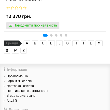
13 370 грн.
Повідомити про наявність
Бренди
A
B
C
D
E
G
H
I
L
M
S
W
Z
Інформація
Про копманію
Гарантія і сервіс
Доставка і оплата
Політика конфіденційності
Угода користувача
Акції %
Додатково