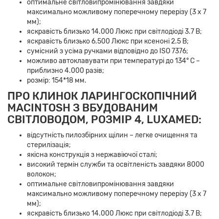
оптимальне світловипромінювання завдяки
максимально можливому поперечному перерізу (3 x 7
мм);
яскравість близько 14.000 Люкс при світлодіоді 3.7 В;
яскравість близько 6.500 Люкс при ксеноні 2.5 В;
сумісний з усіма ручками відповідно до ISO 7376;
можливо автоклавувати при температурі до 134° C –
приблизно 4.000 разів;
розмір: 154*18 мм.
ПРО КЛИНОК ЛАРИНГОСКОПІЧНИЙ
MACINTOSH З ВБУДОВАНИМ
СВІТЛОВОДОМ, РОЗМІР 4, LUXAMED:
відсутність пилозбірних щілин – легке очищення та
стерилізація;
якісна конструкція з нержавіючої сталі;
високий термін служби та освітленість завдяки 8000
волокон;
оптимальне світловипромінювання завдяки
максимально можливому поперечному перерізу (3 x 7
мм);
яскравість близько 14.000 Люкс при світлодіоді 3.7 В;