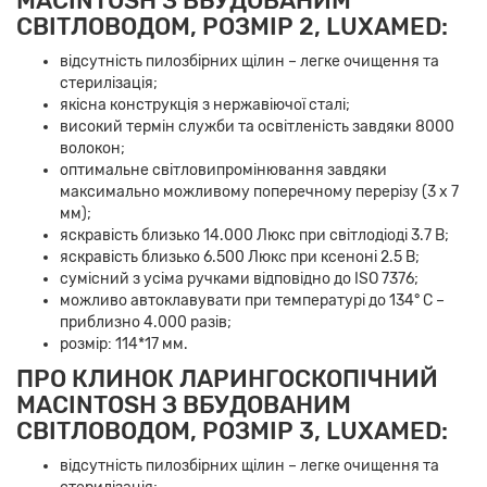
MACINTOSH З ВБУДОВАНИМ
СВІТЛОВОДОМ, РОЗМІР 2, LUXAMED:
відсутність пилозбірних щілин – легке очищення та
стерилізація;
якісна конструкція з нержавіючої сталі;
високий термін служби та освітленість завдяки 8000
волокон;
оптимальне світловипромінювання завдяки
максимально можливому поперечному перерізу (3 x 7
мм);
яскравість близько 14.000 Люкс при світлодіоді 3.7 В;
яскравість близько 6.500 Люкс при ксеноні 2.5 В;
сумісний з усіма ручками відповідно до ISO 7376;
можливо автоклавувати при температурі до 134° C –
приблизно 4.000 разів;
розмір: 114*17 мм.
ПРО КЛИНОК ЛАРИНГОСКОПІЧНИЙ
MACINTOSH З ВБУДОВАНИМ
СВІТЛОВОДОМ, РОЗМІР 3, LUXAMED:
відсутність пилозбірних щілин – легке очищення та