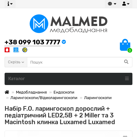
+38 099 103 7777
0
Скрізь
Каталог
Медобладнання
Ендоскопи
Ларингоскопи/Відеоларингоскопи
Ларингоскопи
Набір F.O. ларингоскоп дорослий +
педіатричний LED2,5В + 2 Miller та 3
Macintosh клинка Luxamed Luxamed