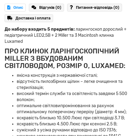
Опис
Відгуків (0)
Питання-відповідь
(0)
Доставка і оплата
До набору входить 5 предметів:
ларингоскоп дорослий +
педіатричний LED2,5В + 2 Miller та 3 Macintosh клинка
Luxamed
ПРО КЛИНОК ЛАРІНГОСКОПІЧНИЙ
MILLER З ВБУДОВАНИМ
СВІТЛОВОДОМ, РОЗМІР 0, LUXAMED:
якісна конструкція з нержавіючої сталі;
відсутність пилозбірних щілин – легке очищення та
стерилізація;
високий термін служби та освітленість завдяки 5 500
волокон;
оптимальне світловипромінювання за рахунок
оптимальному поперечному перерізу (діаметр: 4 мм);
яскравість близько 10.500 Люкс при світлодіоді 3.7 В;
яскравість близько 4.500 Люкс при ксеноні 2.5 В;
сумісний з усіма ручками відповідно до ISO 7376;