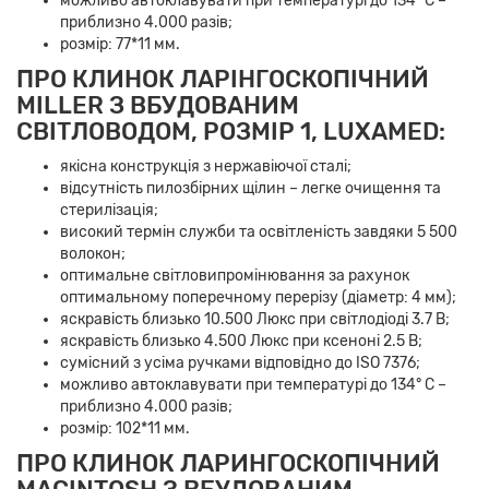
можливо автоклавувати при температурі до 134° C –
приблизно 4.000 разів;
розмір: 77*11 мм.
ПРО КЛИНОК ЛАРІНГОСКОПІЧНИЙ
MILLER З ВБУДОВАНИМ
СВІТЛОВОДОМ, РОЗМІР 1, LUXAMED:
якісна конструкція з нержавіючої сталі;
відсутність пилозбірних щілин – легке очищення та
стерилізація;
високий термін служби та освітленість завдяки 5 500
волокон;
оптимальне світловипромінювання за рахунок
оптимальному поперечному перерізу (діаметр: 4 мм);
яскравість близько 10.500 Люкс при світлодіоді 3.7 В;
яскравість близько 4.500 Люкс при ксеноні 2.5 В;
сумісний з усіма ручками відповідно до ISO 7376;
можливо автоклавувати при температурі до 134° C –
приблизно 4.000 разів;
розмір: 102*11 мм.
ПРО КЛИНОК ЛАРИНГОСКОПІЧНИЙ