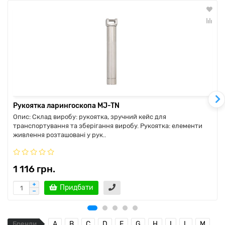
Рукоятка ларингоскопа MJ-TN
Опис: Склад виробу: рукоятка, зручний кейс для
транспортування та зберігання виробу. Рукоятка: елементи
живлення розташовані у рук..
1 116 грн.
Придбати
Бренди
A
B
C
D
E
G
H
I
L
M