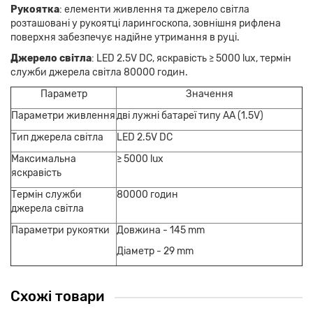
Рукоятка
: елементи живлення та джерело світла
розташовані у рукоятці ларингоскопа, зовнішня рифлена
поверхня забезпечує надійне утримання в руці.
Джерело світла
: LED 2.5V DC, яскравість ≥ 5000 lux, термін
служби джерела світла 80000 годин.
Параметр
Значення
Параметри
живлення
дві лужні батареї типу AA (1.5V)
Тип джерела світла
LED 2.5V DC
Максимальна
≥ 5000 lux
яскравість
Термін служби
80000 годин
джерела світла
Параметри рукоятки
Довжина - 145 mm
Діаметр - 29 mm
Схожі товари