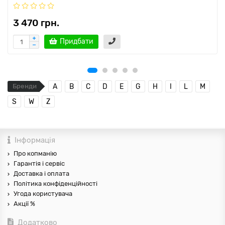
3 470 грн.
Придбати
Бренди
A
B
C
D
E
G
H
I
L
M
S
W
Z
Інформація
Про копманію
Гарантія і сервіс
Доставка і оплата
Політика конфіденційності
Угода користувача
Акції %
Додатково