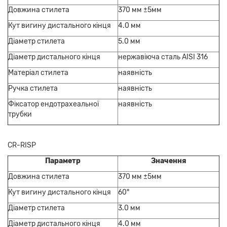
Довжина стилета
370 мм ±5мм
Кут вигину дистального кінця
4.0 мм
Діаметр стилета
5.0 мм
Діаметр дистального кінця
нержавіюча сталь AISI 316
Матеріал стилета
наявність
Ручка стилета
наявність
Фіксатор ендотрахеальної
наявність
трубки
CR-RISP
Параметр
Значення
Довжина стилета
370 мм ±5мм
Кут вигину дистального кінця
60°
Діаметр стилета
3.0 мм
Діаметр дистального кінця
4.0 мм