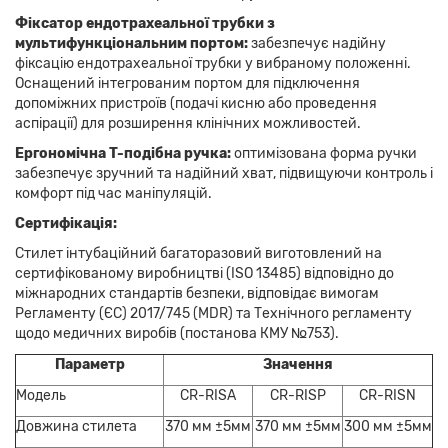
Фіксатор ендотрахеальної трубки з
мультифункціональним портом:
забезпечує надійну
фіксацію ендотрахеальної трубки у вибраному положенні.
Оснащений інтегрованим портом для підключення
допоміжних пристроїв (подачі кисню або проведення
аспірації) для розширення клінічних можливостей.
Ергономічна T-подібна ручка:
оптимізована форма ручки
забезпечує зручний та надійний хват, підвищуючи контроль і
комфорт під час маніпуляцій.
Сертифікація:
Cтилет інтубаційний багаторазовий виготовлений на
сертифікованому виробництві (ISO 13485) відповідно до
міжнародних стандартів безпеки, відповідає вимогам
Регламенту (ЄС) 2017/745 (MDR) та Технічного регламенту
щодо медичних виробів (постанова КМУ №753).
Параметр
Значення
Модель
CR-RISA
CR-RISP
CR-RISN
Довжина стилета
370 мм ±5мм
370 мм ±5мм
300 мм ±5мм