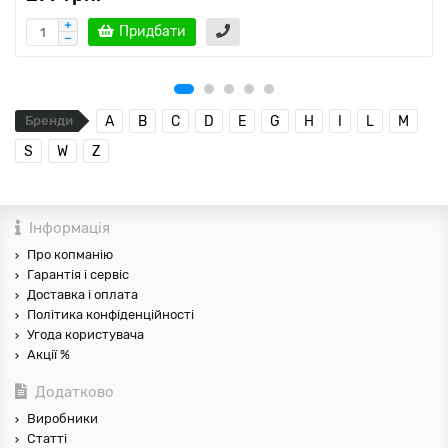
Придбати
Бренди
A
B
C
D
E
G
H
I
L
M
S
W
Z
Інформація
Про копманію
Гарантія і сервіс
Доставка і оплата
Політика конфіденційності
Угода користувача
Акції %
Додатково
Виробники
Статті