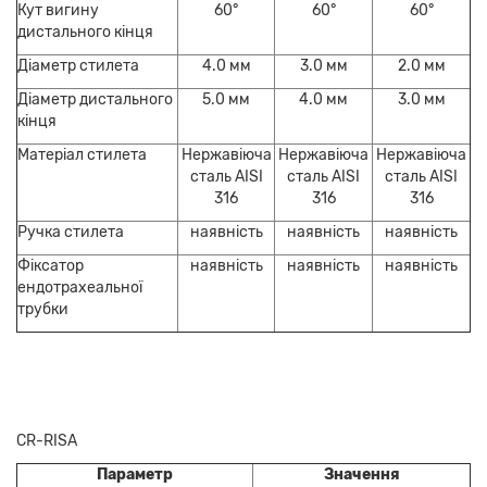
Кут вигину
60°
60°
60°
дистального кінця
Діаметр стилета
4.0 мм
3.0 мм
2.0 мм
Діаметр дистального
5.0 мм
4.0 мм
3.0 мм
кінця
Матеріал стилета
Нержавіюча
Нержавіюча
Нержавіюча
сталь AISI
сталь AISI
сталь AISI
316
316
316
Ручка стилета
наявність
наявність
наявність
Фіксатор
наявність
наявність
наявність
ендотрахеальної
трубки
CR-RISA
Параметр
Значення