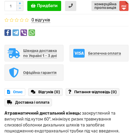
комерційна
Придбати
пропозиція
0 відгуків
Швидка доставка
Безпечна оплата
по Україні 1 - 3 дні
Офіційна гарантія
Опис
Відгуків (0)
Питання-відповідь
(0)
Доставка і оплата
Атравматичний дистальний кінець:
заокруглений та
вигнутий під кутом 60°, мінімізує ризик травмування
слизової оболонки дихальних шляхів та запобігає
пошкодженню ендотрахеальної трубки під час введення.