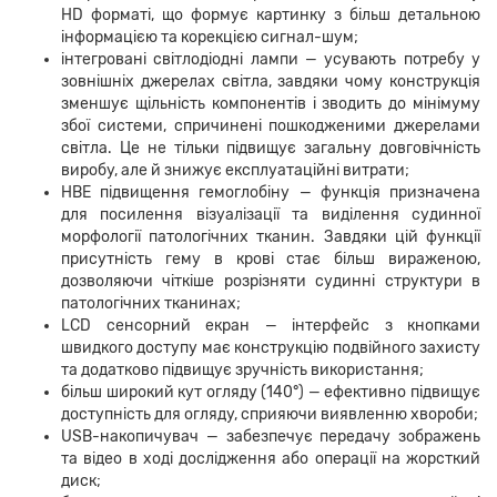
HD форматі, що формує картинку з більш детальною
інформацією та корекцією сигнал-шум;
інтегровані світлодіодні лампи
—
усувають потребу у
зовнішніх джерелах світла, завдяки чому конструкція
зменшує щільність компонентів і зводить до мінімуму
збої системи, спричинені пошкодженими джерелами
світла. Це не тільки підвищує загальну довговічність
виробу, але й знижує експлуатаційні витрати;
НBE підвищення гемоглобіну
—
функція призначена
для посилення візуалізації та виділення судинної
морфології патологічних тканин. Завдяки цій функції
присутність гему в крові стає більш вираженою,
дозволяючи чіткіше розрізняти судинні структури в
патологічних тканинах;
LCD сенсорний екран
—
інтерфейс з кнопками
швидкого доступу має конструкцію подвійного захисту
та додатково підвищує зручність використання;
більш широкий кут огляду (140°)
—
ефективно підвищує
доступність для огляду, сприяючи виявленню хвороби;
USB-накопичувач
—
забезпечує передачу зображень
та відео в ході дослідження або операції на жорсткий
диск;