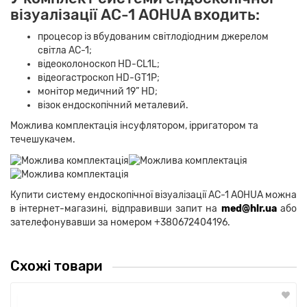
візуалізації AС-1 AOHUA входить:
процесор із вбудованим світлодіодним джерелом
світла АС-1;
відеоколоноскоп HD-CL1L;
відеогастроскоп HD-GT1P;
монітор медичний 19” HD;
візок ендоскопічний металевий.
Можлива комплектація інсуфлятором, ірригатором та
течешукачем.
Купити
систему ендоскопічної візуалізації AС-1 AOHUA
можна
в інтернет-магазині, відправивши запит на
med@hlr.ua
або
зателефонувавши за номером +380672404196.
Схожі товари