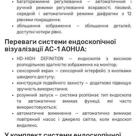
багаторежимне регулювання
—
автоматичний і
ручний режими регулювання яскравості, піковий,
середній і автоматичний режими діафрагми з 12
рівнями покращення;
збільшення зображення
—
збільшення деталей,
доступні чотири рівні.
Переваги системи ендоскопічної
візуалізації AС-1 AOHUA:
HD-HIGH DEFINITION
—
ендоскопія з високою
розподільною здатністю зображення на монітор;
сенсорний екран
—
сенсорний інтерфейс з кнопками
швидкого доступу;
конструкція подвійного захисту
—
додатково підвищує
зручність використання;
розумний запуск
—
система розпізнає тип ендоскопа
та автоматично вмикає функції, які часто
використовуються;
автоматичне вимкнення
— автоматично вимикає
повітряний насос і джерело світла, коли ендоскоп
видалено.
У комплект системи ендоскопічної