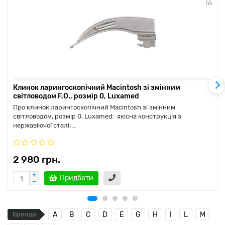
Клинок ларингоскопічний Macintosh зі змінним
світловодом F.O., розмір 0, Luxamed
Про клинок ларингоскопічний Macintosh зі змінним
світловодом, розмір 0, Luxamed: якісна конструкція з
нержавіючої сталі; ..
2 980 грн.
Придбати
Бренди
A
B
C
D
E
G
H
I
L
M