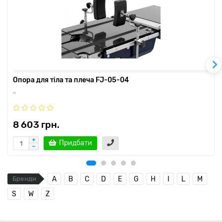
Опора для тіла та плеча FJ-05-04
..
8 603 грн.
Придбати
Бренди
A
B
C
D
E
G
H
I
L
M
S
W
Z