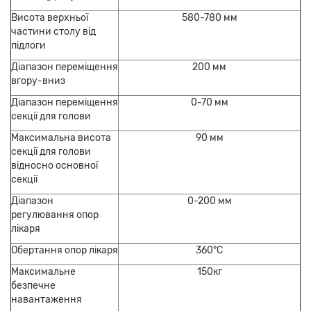
Висота верхньої
580-780 мм
частини столу від
підлоги
Діапазон переміщення
200 мм
вгору-вниз
Діапазон переміщення
0-70 мм
секції для голови
Максимальна висота
90 мм
секції для голови
відносно основної
секції
Діапазон
0-200 мм
регулювання опор
лікаря
Обертання опор лікаря
360°С
Максимальне
150кг
безпечне
навантаження