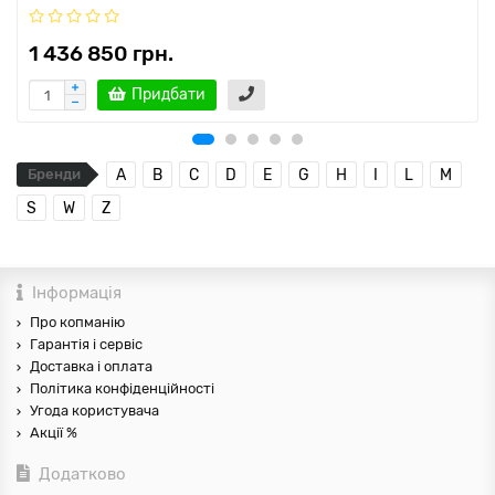
1 436 850 грн.
Придбати
Бренди
A
B
C
D
E
G
H
I
L
M
S
W
Z
Інформація
Про копманію
Гарантія і сервіс
Доставка і оплата
Політика конфіденційності
Угода користувача
Акції %
Додатково