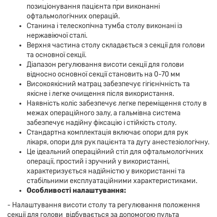
позиціонування пацієнта при виконанні
офтальмологічних операцій.
Станина і телескопічна тумба столу виконані із
нержавіючої сталі.
Верхня частина столу складається з секції для голови
та основної секції.
Діапазон регулювання висоти секції для голови
відносно основної секції становить на 0-70 мм
Високоякісний матрац забезпечує гігієнічність та
якісне і легке очищення після використання.
Наявність коліс забезпечує легке переміщення столу в
межах операційного залу, а гальмівна система
забезпечує надійну фіксацію і стійкість столу.
Стандартна комплектація включає опори для рук
лікаря, опори для рук пацієнта та дугу анестезіологічну.
Це ідеальний операційний стіл для офтальмологічних
операції, простий і зручний у використанні,
характеризується надійністю у використанні та
стабільними експлуатаційними характеристиками.
Особливості налаштування:
- Налаштування висоти столу та регулювання положення
секції для голови відбувається за допомогою пульта