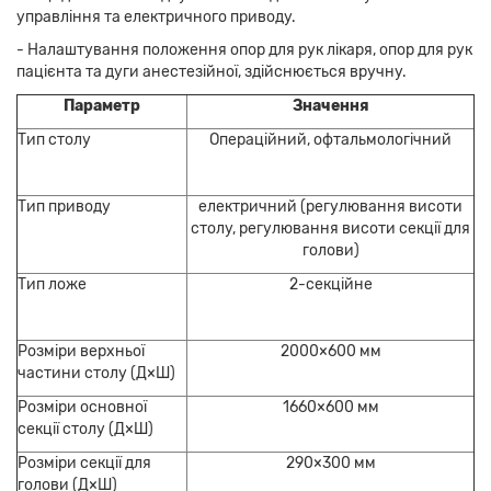
управління та електричного приводу.
- Налаштування положення опор для рук лікаря, опор для рук
пацієнта та дуги анестезійної, здійснюється вручну.
Параметр
Значення
Тип столу
Операційний, офтальмологічний
Тип приводу
електричний (регулювання висоти
столу, регулювання висоти секції для
голови)
Тип ложе
2-секційне
Розміри верхньої
2000×600 мм
частини столу (Д×Ш)
Розміри основної
1660×600 мм
секції столу (Д×Ш)
Розміри секції для
290×300 мм
голови (Д×Ш)