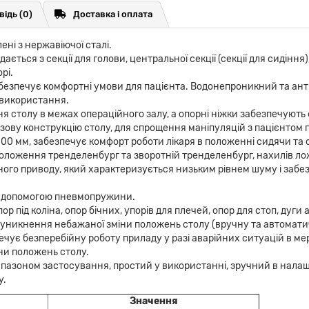
відь
(0)
Доставка і оплата
ені з нержавіючої сталі.
ься з секції для голови, центральної секції (секції для сидіння), 
рі.
забезпечує комфортні умови для пацієнта. Водонепроникний та а
я використання.
я столу в межах операційного залу, а опорні ніжки забезпечують фі
зову конструкцію столу, для спрощення маніпуляцій з пацієнтом п
00 мм, забезпечує комфорт роботи лікаря в положенні сидячи та 
ложення тренделенбург та зворотній тренделенбург, нахилів ложе 
ного приводу, який характеризується низьким рівнем шуму і забе
за допомогою пневмопружини.
пор під коліна, опор бічних, упорів для плечей, опор для стоп, дуг
 уникнення небажаної зміни положень столу (вручну та автомати
чує безперебійну роботу приладу у разі аварійних ситуацій в ме
ни положень столу.
іапазоном застосування, простий у використанні, зручний в нала
у.
Значення