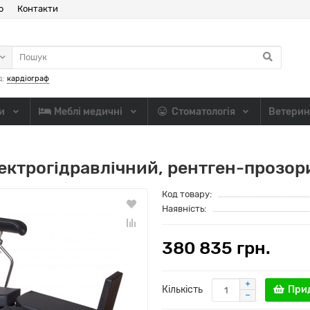
ю
Контакти
д:
кардіограф
ли
Меблі медичні
Стоматологія
Ветерин
лектрогідравлічний, рентген-прозор
Код товару:
Наявність:
380 835 грн.
Кількість
При