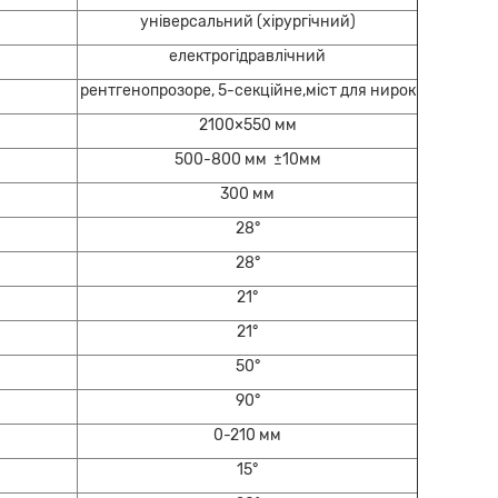
універсальний (хірургічний)
електрогідравлічний
рентгенопрозоре, 5-секційне,міст для нирок
2100×550 мм
500-800 мм ±10мм
300 мм
28°
28°
21°
21°
50°
90°
0-210 мм
15°