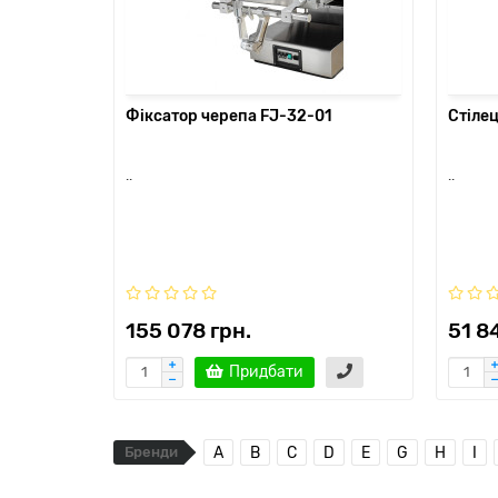
Фіксатор черепа FJ-32-01
Стілец
..
..
155 078 грн.
51 8
Придбати
Бренди
A
B
C
D
E
G
H
I