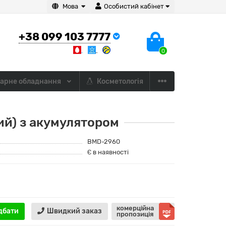
Мова
Особистий кабінет
+38 099 103 7777
0
арне обладнання
Косметологія
ий) з акумулятором
BMD-2960
Є в наявності
комерційна
дбати
Швидкий заказ
пропозиція