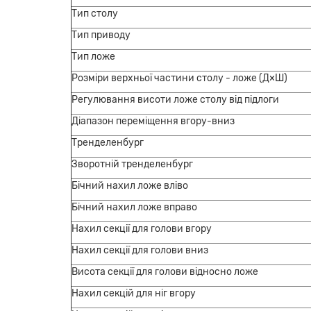
Тип столу
Тип приводу
Тип ложе
Розміри верхньої частини столу - ложе (Д×Ш)
Регулювання висоти ложе столу від підлоги
Діапазон переміщення вгору-вниз
Тренделенбург
Зворотній тренделенбург
Бічний нахил ложе вліво
Бічний нахил ложе вправо
Нахил секції для голови вгору
Нахил секції для голови вниз
Висота секції для голови відносно ложе
Нахил секцій для ніг вгору