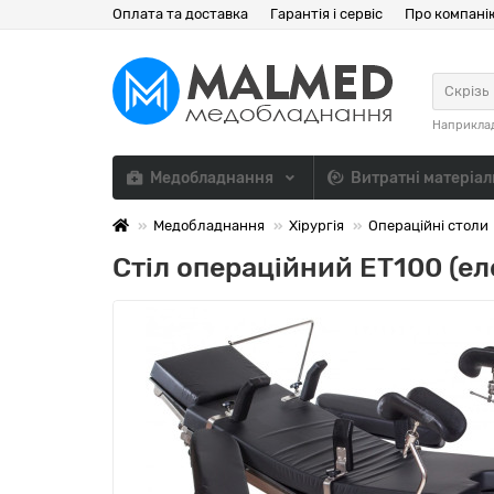
Оплата та доставка
Гарантія і сервіс
Про компані
Скрізь
Наприкла
Медобладнання
Витратні матеріа
Медобладнання
Хірургія
Операційні столи
Стіл операційний ЕТ100 (е