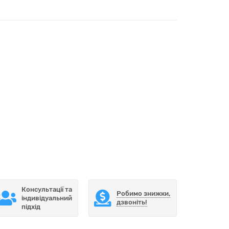
Консультації та
Робимо знижки,
індивідуальний
дзвоніть!
підхід