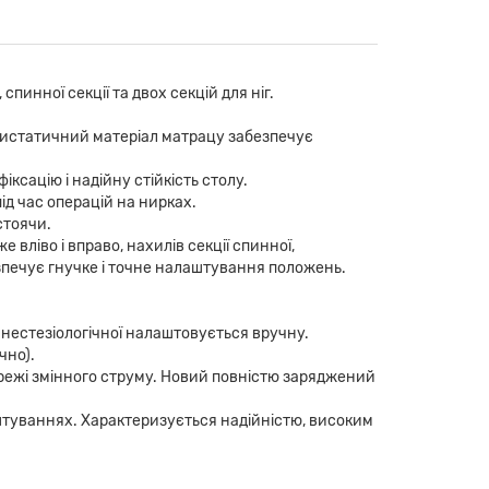
спинної секції та двох секцій для ніг.
нтистатичний матеріал матрацу забезпечує
ксацію і надійну стійкість столу.
ід час операцій на нирках.
стоячи.
вліво і вправо, нахилів секції спинної,
зпечує гнучке і точне налаштування положень.
и анестезіологічної налаштовується вручну.
чно).
режі змінного струму. Новий повністю заряджений
штуваннях. Характеризується надійністю, високим