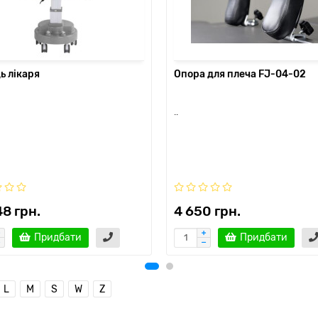
ь лікаря
Опора для плеча FJ-04-02
..
48 грн.
4 650 грн.
Придбати
Придбати
L
M
S
W
Z