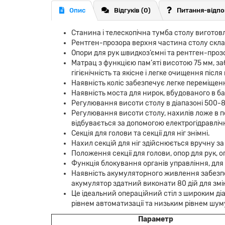
Опис
Відгуків (0)
Питання-відпо
Станина і телескопічна тумба столу виготовл
Рентген-прозора верхня частина столу складаєт
Опори для рук швидкоз’ємні та рентген-прозо
Матрац з функцією пам’яті висотою 75 мм, 
гігієнічність та якісне і легке очищення післ
Наявність коліс забезпечує легке переміщенн
Наявність моста для нирок, вбудованого в ба
Регулювання висоти столу в діапазоні 500-8
Регулювання висоти столу, нахилів ложе в по
відбувається за допомогою електрогідравліч
Секція для голови та секції для ніг знімні.
Нахил секцій для ніг здійснюється вручну 
Положення секції для голови, опор для рук, о
Функція блокування органів управління, для
Наявність акумуляторного живлення забезпе
акумулятор здатний виконати 80 дій для змі
Це ідеальний операційний стіл з широким д
рівнем автоматизації та низьким рівнем шум
Параметр