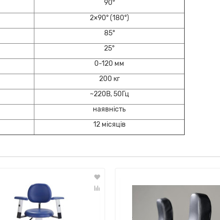
90°
2×90° (180°)
85°
25°
0-120 мм
200 кг
~220В, 50Гц
наявність
12 місяців