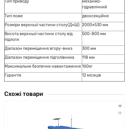
Тип приводу
механіко-
гідравлічний
Тип ложе
двохсекційне
Розміри верхньої частини столу(Д×Ш):
2000×530 мм
Висота верхньої частини столу від
500-800 мм
підлоги:
Діапазон переміщення вгору-вниз
300 мм
Діапазон переміщення підголівника
118 мм
Максимальне безпечне навантаження
160кг
Гарантія
12 місяців
Схожі товари