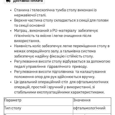
Доставка і оплата
Станина і телескопічна тумба столу виконані із
нержавіючої сталі.
Верхня частина столу складається з секції для голови
та секції основної
Матрац , виконаний з PU-матеріалу забезпечує
гігієнічність та якісне і легке очищення після
використання.
Наявність коліс забезпечує легке переміщення столу в
межах операційного залу, а гальмівна система
забезпечує надійну фіксацію і стійкість столу.
Регулювання висоти столу відбувається за допомогою
педалі управління гідравлічного приводу.
Регулювання висоти підголівника та налаштування
положення опор для рук здійснюється вручну.
Це ідеальний операційний стіл для офтальмологічних
операцій, простий і зручний у використанні, зі
стабільними експлуатаційними характеристиками.
Параметр
Значення
Тип столу
офтальмологічний