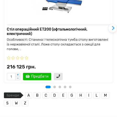
Стіл операційний ЕТ200 (офтальмологічний,
електричний)
Особливості: Станина і телескопічна тумба столу виготовлені
із нержавіючої сталі. Ложе столу складається з секції для
голови, ..
216 125 грн.
Придбати
Бренди
A
B
C
D
E
G
H
I
L
M
S
W
Z