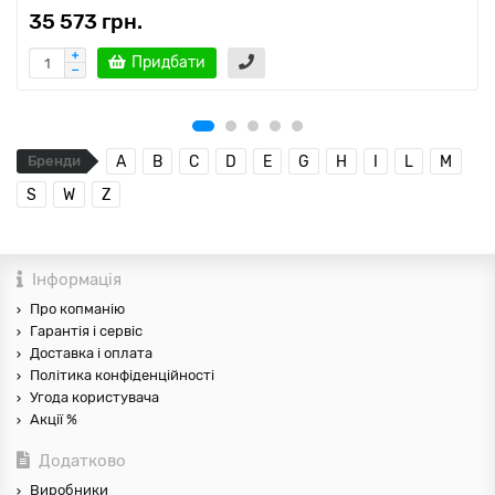
35 573 грн.
Придбати
Бренди
A
B
C
D
E
G
H
I
L
M
S
W
Z
Інформація
Про копманію
Гарантія і сервіс
Доставка і оплата
Політика конфіденційності
Угода користувача
Акції %
Додатково
Виробники