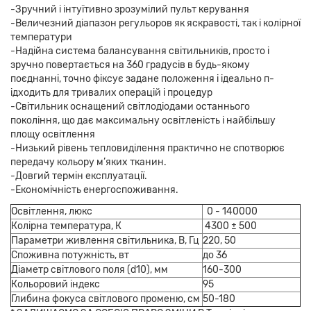
-Зручний і інтуїтивно зрозумілий пульт керування
-Величезний діапазон регульоров як яскравості, так і колірної
температури
-Надійна система балансування світильників, просто і
зручно повертається на 360 градусів в будь-якому
поєднанні, точно фіксує задане положення і ідеально п-
ідходить для тривалих операцій і процедур
-Світильник оснащений світлодіодами останнього
покоління, що дає максимальну освітленість і найбільшу
площу освітлення
-Низький рівень тепловиділення практично не спотворює
передачу кольору м’яких тканин.
-Довгий термін експлуатації.
-Економічність енергоспоживання.
Освітлення, люкс
0 - 140000
Колірна температура, К
4300 ± 500
Параметри живлення світильника, В, Гц
220, 50
Споживна потужність, вт
до 36
Діаметр світлового поля (d10), мм
160-300
Кольоровий індекс
95
Глибина фокуса світлового променю, см
50-180