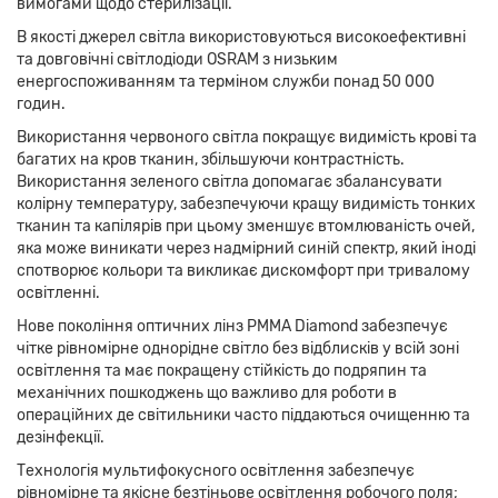
вимогами щодо стерилізації.
В якості джерел світла використовуються високоефективні
та довговічні світлодіоди OSRAM з низьким
енергоспоживанням та терміном служби понад 50 000
годин.
Використання червоного світла покращує видимість крові та
багатих на кров тканин, збільшуючи контрастність.
Використання зеленого світла допомагає збалансувати
колірну температуру, забезпечуючи кращу видимість тонких
тканин та капілярів при цьому зменшує втомлюваність очей,
яка може виникати через надмірний синій спектр, який іноді
спотворює кольори та викликає дискомфорт при тривалому
освітленні.
Нове покоління оптичних лінз PMMA Diamond забезпечує
чітке рівномірне однорідне світло без відблисків у всій зоні
освітлення та має покращену стійкість до подряпин та
механічних пошкоджень що важливо для роботи в
операційних де світильники часто піддаються очищенню та
дезінфекції.
Технологія мультифокусного освітлення забезпечує
рівномірне та якісне безтіньове освітлення робочого поля;