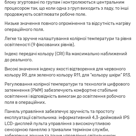
блоку згуртовані по групам і контролюються центральним
процесором так, що коли одна з груп виходить з ладу, то інші
продовжують освітлювати робоче поле.
Низьке значення повного опромінення та відсутність нагріву
операційного поля.
Легке та зручне налаштування колірної температури та рівня
освітленості (9 фіксованих рівнів).
Індекс передачі кольору (CRI) Ra максимально наближений
до реального.
Високі значення індексу якості відтворення для червоного
кольору R9, для зеленого кольору R11, для “кольору шкіри” R13.
Регулювання колірної температури та технологія цифрового
затемнення (PWM) забезпечують комфортне стабільне
освітлення і відповідність вимогам до освітлення робочого
поля в операційних.
Панель управління забезпечує зручність та простоту
експлуатації світильника: інформативний 4,3-дюймовий IPS
LCD-дисплей пульта управління з високочутливою
сенсорною панеллю з тривалим терміном служби,
забезпечує зручне та точне управління світильником.