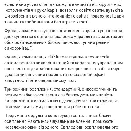
ефективно усуває тіні, які можуть виникати від хірургічних
інструментів чи рук лікарів; дозволяє освітлювати: вузькі та
широкі зони з різною інтенсивністю світла, поверхневі шари
тканин та глибинні зони без втрати якості.
Функція взаємного управління: кожен з пультів управління
двохкупольного світильника може управляти параметрами
обох освітлювальних блоків також доступний режим
синхронізації.
Функція компенсація тіні: інтелектуальна технологія
автоматичного виявлення тіней та керування управлінням
освітленістю для заблокованих джерел світла забезпечує
ідеальний світловий промінь та покращений ефект
відсутності тіні в операційному полі.
Три режими освітлення: стандартний, ендоскопічний та
режим слабкого освітлення забезпечують можливість
використання світильника під час хірургічних втручань з
різними вимогами до освітлення робочого поля.
Продумана модульна конструкція світильника: блоки
освітлення мають індивідуальне живлення і працюють
незалежно один від одного. Світлодіоди освітлювального