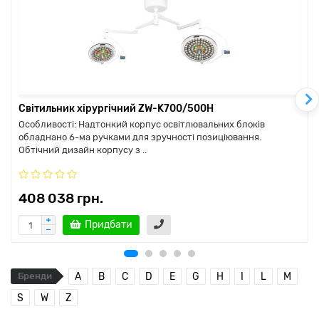
Світильник хірургічний ZW-K700/500H
Особливості: Надтонкий корпус освітлювальних блоків
обладнано 6-ма ручками для зручності позиціювання.
Обтічний дизайн корпусу з ..
408 038 грн.
Придбати
Бренди
A
B
C
D
E
G
H
I
L
M
S
W
Z