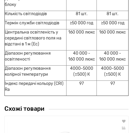
блоку
Кількість світлодіодів
81 шт.
81 шт.
Термін служби світлодіодів
≥50 000 год
≥50 000 год
Центральна освітленість у
160 000 люкс
160 000 люкс
середині світлового поля на
відстані в 1 м (Ec)
Діапазон регулювання
40 000 -
40 000 -
освітленості
160 000 люкс
160 000 люкс
Діапазон регулювання
4000-5000
4000-5000
колірної температури
(±500) К
(±500) К
Індекс передачі кольору (CRI)
97
97
Ra
Схожі товари