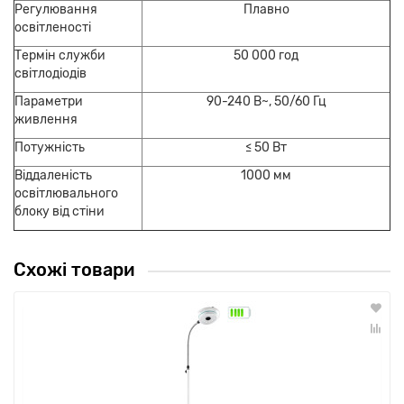
Регулювання
Плавно
освітленості
Термін служби
50 000 год
світлодіодів
Параметри
90-240 В~, 50/60 Гц
живлення
Потужність
≤ 50 Вт
Віддаленість
1000 мм
освітлювального
блоку від стіни
Схожі товари