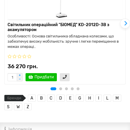
Світильник операційний “БІОМЕД" KD-2012D-3В з
акамулятором
Особливості: Основа світильника обладнана колесами, що
забезпечує високу мобільність: зручне і легке переміщення в
межах операці..
36 270 грн.
Придбати
Бренди
A
B
C
D
E
G
H
I
L
M
S
W
Z
Інформація