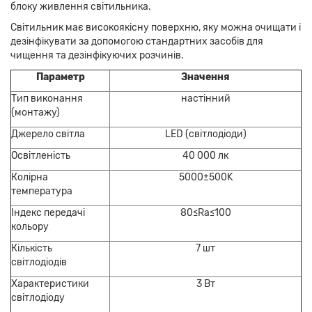
блоку живлення світильника.
Світильник має високоякісну поверхню, яку можна очищати і
дезінфікувати за допомогою стандартних засобів для
чищення та дезінфікуючих розчинів.
Параметр
Значення
Тип виконання
настінний
(монтажу)
Джерело світла
LED (світлодіоди)
Освітленість
40 000 лк
Колірна
5000±500K
температура
Індекс передачі
80≤Ra≤100
кольору
Кількість
7 шт
світлодіодів
Характеристики
3 Вт
світлодіоду