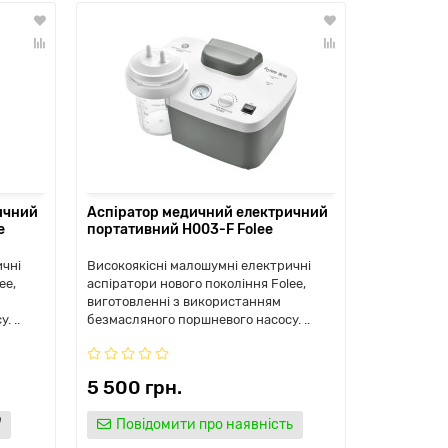
ичний
Аспіратор медичний електричний
Аспірато
e
портативний H003-F Folee
ASU-I Am
ичні
Високоякісні малошумні електричні
Медичний а
ee,
аспіратори нового покоління Folee,
призначени
виготовленні з використанням
дорослих і 
. ..
безмасляного поршневого насосу. ..
шляхів або
5 500 грн.
29 000 
Повідомити про наявність
Повід