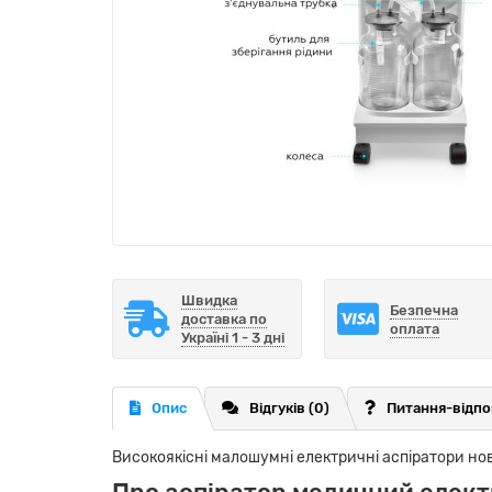
Швидка
Безпечна
доставка по
оплата
Україні 1 - 3 дні
Опис
Відгуків (0)
Питання-відпо
Високоякісні малошумні електричні аспіратори но