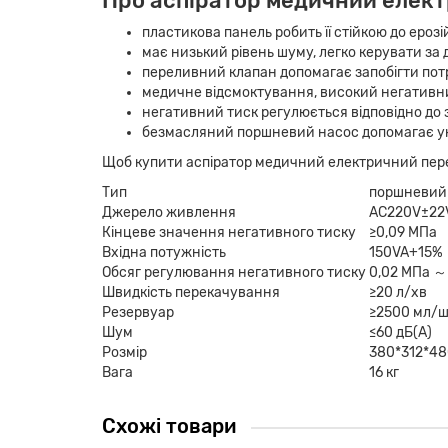
Про аспіратор медичний елект
пластикова панель робить її стійкою до еро
має низький рівень шуму, легко керувати за
переливний клапан допомагає запобігти пот
медичне відсмоктування, високий негативни
негативний тиск регулюється відповідно до 
безмасляний поршневий насос допомагає у
Щоб купити аспіратор медичний електричний пере
Тип
поршневий
Джерело живлення
AC220V±22V
Кінцеве значення негативного тиску
≥0,09 МПа
Вхідна потужність
150VA+15%
Обсяг регулювання негативного тиску
0,02 МПа ～
Швидкість перекачування
≥20 л/хв
Резервуар
≥2500 мл/ш
Шум
≤60 дБ(A)
Розмір
380*312*48
Вага
16 кг
Схожі товари