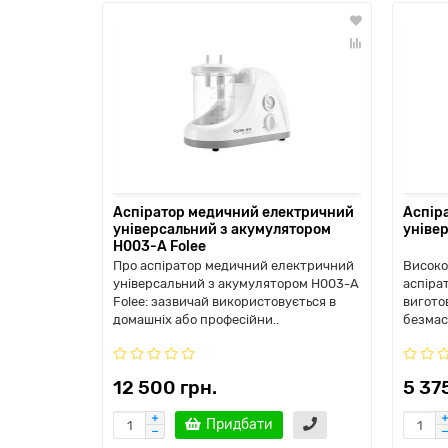
Аспіратор медичний електричний
Аспір
універсальний з акумулятором
уніве
H003-А Folee
Про аспіратор медичний електричний
Високо
універсальний з акумулятором H003-А
аспіра
Folee: зазвичай використовується в
вигото
домашніх або професійни..
безмас
12 500 грн.
5 37
Придбати