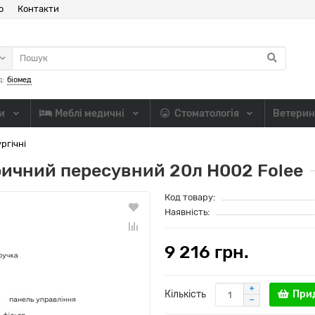
ю
Контакти
д:
біомед
ли
Меблі медичні
Стоматологія
Ветерин
ргічні
ричний пересувний 20л H002 Folee
Код товару:
Наявність:
9 216 грн.
Кількість
При