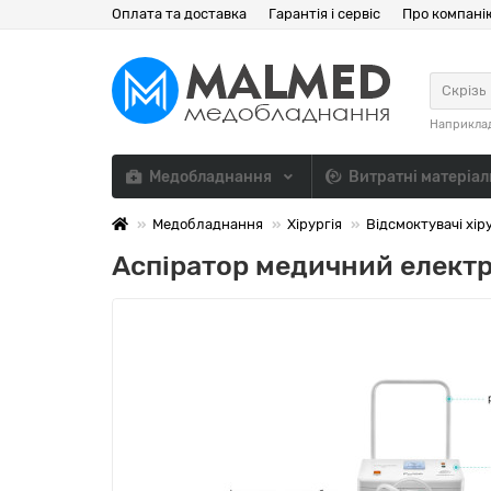
Оплата та доставка
Гарантія і сервіс
Про компані
Скрізь
Наприкла
Медобладнання
Витратні матеріа
Медобладнання
Хірургія
Відсмоктувачі хіру
Аспіратор медичний елект