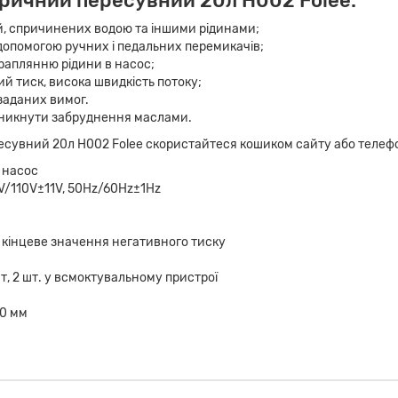
ричний пересувний 20л H002 Folee:
зій, спричинених водою та іншими рідинами;
 допомогою ручних і педальних перемикачів;
раплянню рідини в насос;
й тиск, висока швидкість потоку;
заданих вимог.
никнути забруднення маслами.
сувний 20л H002 Folee скористайтеся кошиком сайту або телефо
 насос
/110V±11V, 50Hz/60Hz±1Hz
 кінцеве значення негативного тиску
т, 2 шт. у всмоктувальному пристрої
0 мм