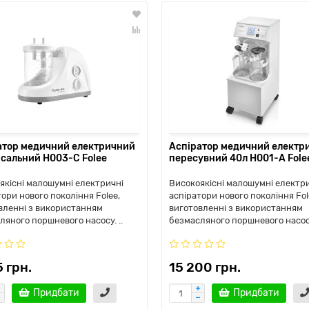
атор медичний електричний
Аспіратор медичний електр
рсальний H003-C Folee
пересувний 40л H001-A Fole
якісні малошумні електричні
Високоякісні малошумні електр
тори нового покоління Folee,
аспіратори нового покоління Fol
вленні з використанням
виготовленні з використанням
ляного поршневого насосу. ..
безмасляного поршневого насосу
5 грн.
15 200 грн.
Придбати
Придбати