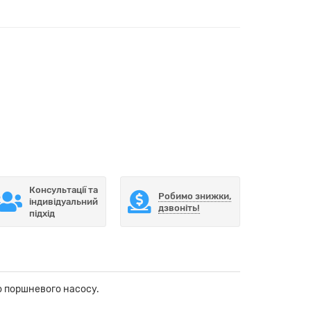
Консультації та
Робимо знижки,
індивідуальний
дзвоніть!
підхід
о поршневого насосу.