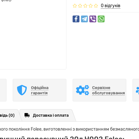
0 відгуків
Офіційна
Сервісне
гарантія
обслуговування
відь
(0)
Доставка і оплата
вого покоління Folee, виготовленні з використанням безмасляног