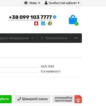
Мова
Особистий кабінет
+38 099 103 7777
0
арне обладнання
Косметологія
HLR-543
Є в наявності
комерційна
дбати
Швидкий заказ
пропозиція