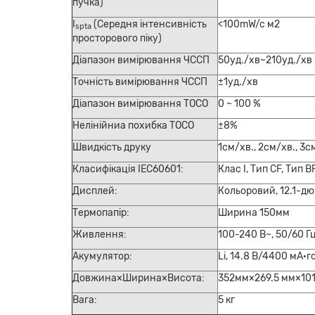
пучка)
I
(Середня інтенсивність
<100mW/c м2
spta
просторового піку)
Діапазон вимірювання ЧССП
50уд./хв~210уд./хв
Точність вимірювання ЧССП
±1уд./хв
Діапазон вимірювання TOCO
0 ~ 100 %
Нелінійниа похибка TOCO
±8%
Швидкість друку
1см/хв., 2см/хв., 3с
Класифікація IEC60601:
Клас I, Тип CF, Тип
B
Дисплей:
Кольоровий, 12.1-д
Термопапір:
Ширина 150мм
Живлення:
100-240 В~, 50/60 Г
Акумулятор:
Li, 14.8 В/4400 мА·г
Довжина×Ширина×Висота:
352мм×269.5 мм×10
Вага:
5
кг