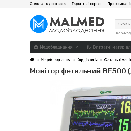
Оплата та доставка
Гарантія і сервіс
Про компані
Скрізь
Наприкла
Медобладнання
Витратні матеріа
Медобладнання
Кардіологія
Фетальні моні
Монітор фетальний BF500 (