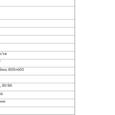
м/хв
F
юйма,
800
×
600
ц,
80
ВА
од
1мм