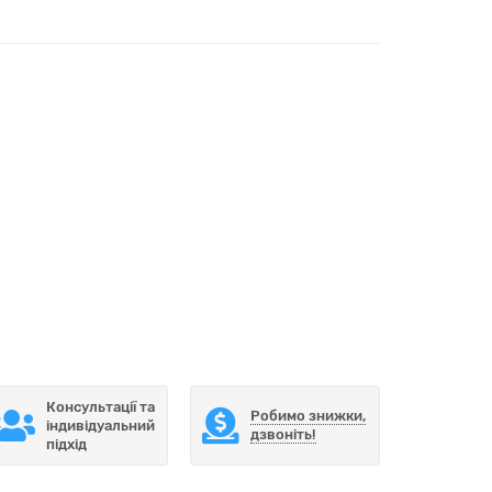
Консультації та
Робимо знижки,
індивідуальний
дзвоніть!
підхід