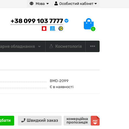
Мова
Особистий кабінет
+38 099 103 7777
0
арне обладнання
Косметологія
BMD-2099
Є в наявності
комерційна
дбати
Швидкий заказ
пропозиція