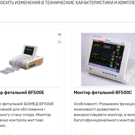
НОСИТЬ ИЗМЕНЕНИЯ В ТЕХНИЧЕСКИЕ ХАРАКТЕРИСТИКИ И КОМПЛ
ор фетальний BF500E
Монітор фетальний BF500C
р фетальний БІОМЕД BF500E
Особливості: Розширені функціо
чений для обстеження і
можливості дозволяють
рингу стану плода. Монітор
використовувати монітор, в якос
ечує контроль життєво
багатофункціонального монітора 
их..