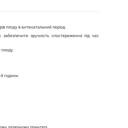
ів плоду в антенатальний період.
є забезпечити зручність спостереження під час
 плоду.
-4 години.
ьому лазерному принтері.