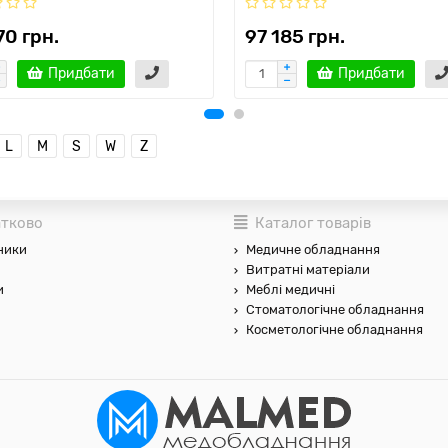
70 грн.
97 185 грн.
Придбати
Придбати
L
M
S
W
Z
тково
Каталог товарів
ники
Медичне обладнання
Витратні матеріали
и
Меблі медичні
Стоматологічне обладнання
Косметологічне обладнання