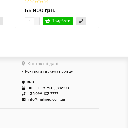
55 800 грн.
63 705 
Придбати
Контактні дані
Контакти та схема проїзду
Київ
Пн. - Пт. с 9:00 до 18:00
+38 099 103 7777
info@malmed.com.ua