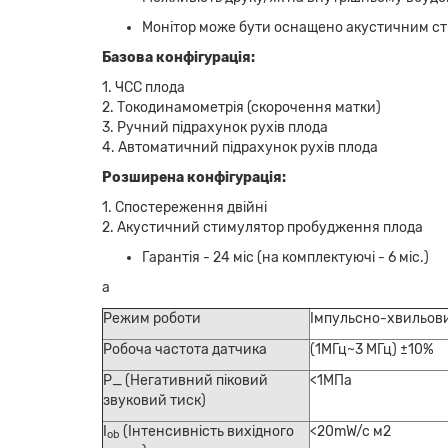
Монітор може бути оснащено акустичним с
Базова конфігурація:
1. ЧСС плода
2. Токодинамометрія (скорочення матки)
3. Ручний підрахунок рухів плода
4. Автоматичний підрахунок рухів плода
Розширена конфігурація:
1. Спостереження двійні
2. Акустичний стимулятор пробудження плода
Гарантія - 24 міс (на комплектуючі - 6 міс.)
а
Режим роботи
Імпульсно-хвильов
Робоча частота датчика
(1МГц~3 МГц) ±10%
P_ (Негативний піковий
<1МПа
звуковий тиск)
I
(Інтенсивність вихідного
<20mW/c м2
ob