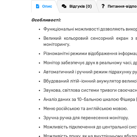
Опис
Відгуків (0)
Питання-відпо
Особливості:
Функціональні можливості дозволяють викор
Великий кольоровий сенсорний екран з в
моніторингу.
Різноманітні режими відображення інформаці
Монітор забезпечує друк в реальному часі, дру
Автоматичний і ручний режим підрахунку ру
Вбудований літій-іонний акумулятор великої
Звукова, світлова системи тривоги своєчас
Аналіз даних за 10-бальною шкалою Фішера (
Меню російською та англійською мовою.
Зручна ручка для перенесення монітору.
Можливість підключення до центральної сис
Можливість друку, як на внутрішньому вбудо