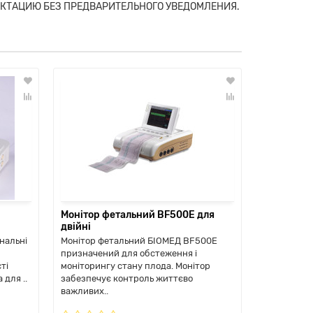
ЕКТАЦИЮ БЕЗ ПРЕДВАРИТЕЛЬНОГО УВЕДОМЛЕНИЯ.
Монітор фетальний BF500Е для
Монітор 
двійні
нальні
Монітор фетальний БІОМЕД BF500E
Особливост
призначений для обстеження і
можливост
ті
моніторингу стану плода. Монітор
використов
для ..
забезпечує контроль життєво
моніторинг
важливих..
плоду в а..