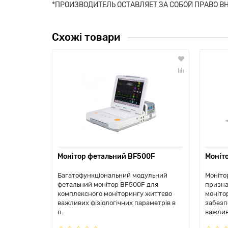
*ПРОИЗВОДИТЕЛЬ ОСТАВЛЯЕТ ЗА СОБОЙ ПРАВО В
Схожі товари
Монітор фетальний BF500F
Моніт
Багатофункціональний модульний
Моніто
фетальний монітор BF500F для
призна
комплексного моніторингу життєво
моніто
важливих фізіологічних параметрів в
забезп
п..
важлив