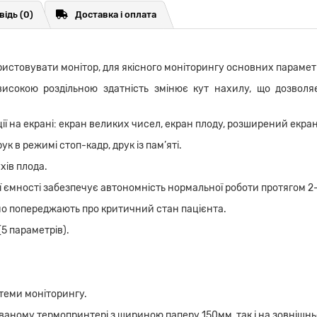
відь
(0)
Доставка і оплата
истовувати монітор, для якісного моніторингу основних параметр
исокою роздільною здатність змінює кут нахилу, що дозволя
ї на екрані: екран великих чисел, екран плоду, розширений екран
к в режимі стоп-кадр, друк із пам’яті.
хів плода.
 ємності забезпечує автономність нормальної роботи протягом 2
но попереджають про критичний стан пацієнта.
5 параметрів).
теми моніторингу.
ваному термопринтері з шириною паперу 150мм, так і на зовнішн