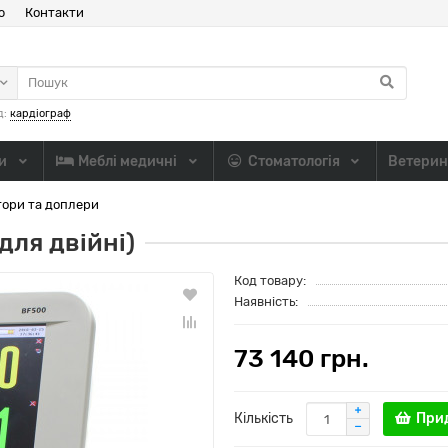
ю
Контакти
д:
кардіограф
ли
Меблі медичні
Стоматологія
Ветерин
тори та доплери
для двійні)
Код товару:
Наявність:
73 140 грн.
Кількість
При