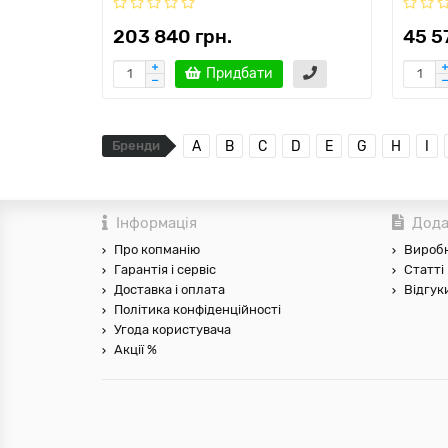
203 840 грн.
45 5
Придбати
Бренди
A
B
C
D
E
G
H
I
Інформація
Дода
Про копманію
Вироб
Гарантія і сервіс
Статті
Доставка і оплата
Відгук
Політика конфіденційності
Угода користувача
Акції %