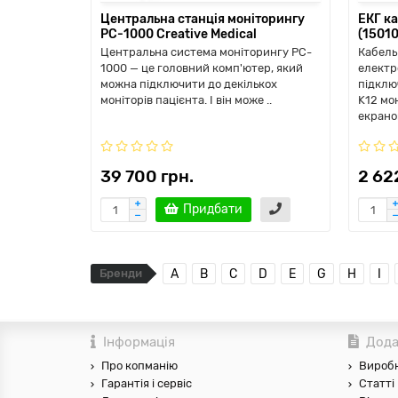
Центральна станція моніторингу
ЕКГ ка
PC-1000 Creative Medical
(1501
Центральна система моніторингу PC-
Кабель
1000 — це головний комп'ютер, який
електр
можна підключити до декількох
підклю
моніторів пацієнта. І він може ..
K12 мо
екраном
39 700 грн.
2 62
Придбати
Бренди
A
B
C
D
E
G
H
I
Інформація
Дода
Про копманію
Вироб
Гарантія і сервіс
Статті