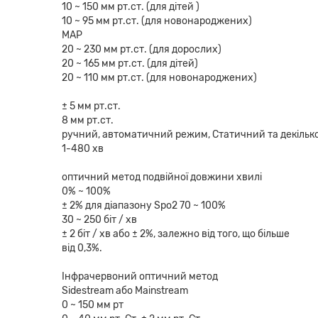
10 ~ 150 мм рт.ст. (для дітей )
10 ~ 95 мм рт.ст. (для новонароджених)
MAP
20 ~ 230 мм рт.ст. (для дорослих)
20 ~ 165 мм рт.ст. (для дітей)
20 ~ 110 мм рт.ст. (для новонароджених)
± 5 мм рт.ст.
8 мм рт.ст.
ручний, автоматичний режим, Статичний та декілько
1-480 хв
оптичний метод подвійної довжини хвилі
0% ~ 100%
± 2% для діапазону Spo2 70 ~ 100%
30 ~ 250 біт / хв
± 2 біт / хв або ± 2%, залежно від того, що більше
від 0,3%.
Інфрачервоний оптичний метод
Sidestream або Mainstream
0 ~ 150 мм рт