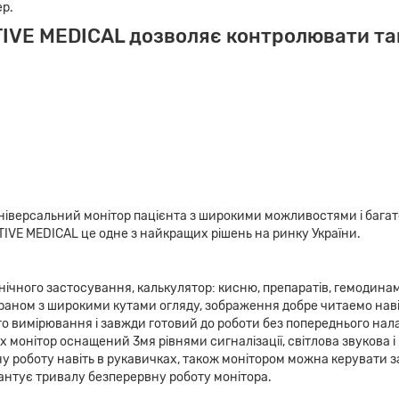
ер.
TIVE MEDICAL дозволяє контролювати та
ніверсальний монітор пацієнта з широкими можливостями і багат
ATIVE MEDICAL це одне з найкращих рішень на ринку України.
ічного застосування, калькулятор: кисню, препаратів, гемодинамі
аном з широкими кутами огляду, зображення добре читаемо навіт
 вимірювання і завжди готовий до роботи без попереднього нал
монітор оснащений 3мя рівнями сигналізації, світлова звукова і 
у роботу навіть в рукавичках, також монітором можна керувати з
антує тривалу безперервну роботу монітора.