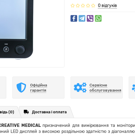
0 відгуків
Офіційна
Сервісне
гарантія
обслуговування
відь
(0)
Доставка і оплата
 CREATIVE MEDICAL
призначений для вимірювання та моніторин
ий LED дисплей з високою роздільною здатністю з діагоналлю 1