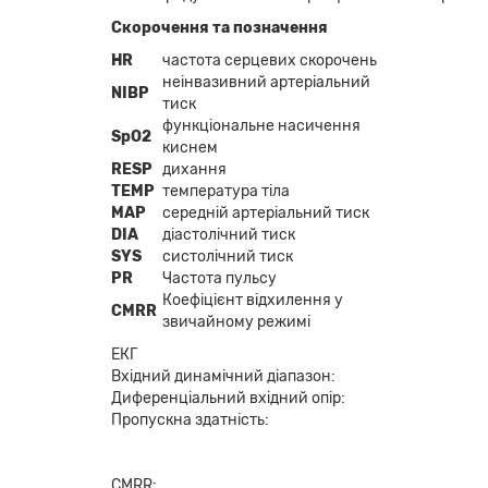
Скорочення та позначення
HR
частота серцевих скорочень
неінвазивний артеріальний
NIBP
тиск
функціональне насичення
SpO2
киснем
RESP
дихання
TEMP
температура тіла
MAP
середній артеріальний тиск
DIA
діастолічний тиск
SYS
систолічний тиск
PR
Частота пульсу
Коефіцієнт відхилення у
CMRR
звичайному режимі
ЕКГ
Вхідний динамічний діапазон:
Диференціальний вхідний опір:
Пропускна здатність:
CMRR: