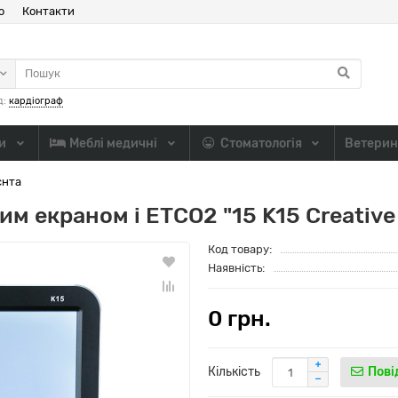
ю
Контакти
д:
кардіограф
ли
Меблі медичні
Стоматологія
Ветерин
єнта
им екраном і ETCO2 "15 K15 Creative
Код товару:
Наявність:
0 грн.
Кількість
Пові