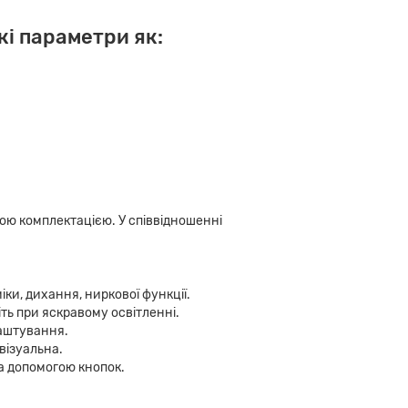
кі параметри як:
ою комплектацією. У співвідношенні
ки, дихання, ниркової функції.
ь при яскравому освітленні.
аштування.
візуальна.
а допомогою кнопок.