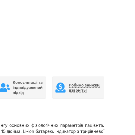
Консультації та
Робимо знижки,
індивідуальний
дзвоніть!
підхід
гу основних фізіологічних параметрів пацієнта.
5 дюйма, Li-ion батарею, індикатор з трирівневої