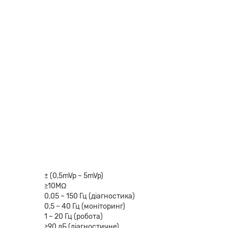
± (0,5mVp ~ 5mVp)
≥10MΩ
0,05 ~ 150 Гц (діагностика)
0,5 ~ 40 Гц (моніторинг)
1 ~ 20 Гц (робота)
≥90 дБ (діагностичне)