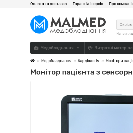
Оплата та доставка
Гарантія і сервіс
Про компані
Скрізь
Наприкла
Медобладнання
Витратні матеріа
Медобладнання
Кардіологія
Монітори паці
Монітор пацієнта з сенсорн