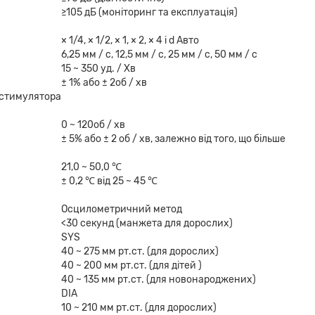
≥105 дБ (моніторинг та експлуатація)
× 1/4, × 1/2, × 1, × 2, × 4 і d Авто
6,25 мм / с, 12,5 мм / с, 25 мм / с, 50 мм / с
15 ~ 350 уд. / Хв
± 1% або ± 2об / хв
остимулятора
0 ~ 120об / хв
± 5% або ± 2 об / хв, залежно від того, що більше
21,0 ~ 50,0 ℃
± 0,2 ℃ від 25 ~ 45 ℃
Осцилометричний метод
<30 секунд (манжета для дорослих)
SYS
40 ~ 275 мм рт.ст. (для дорослих)
40 ~ 200 мм рт.ст. (для дітей )
40 ~ 135 мм рт.ст. (для новонароджених)
DIA
10 ~ 210 мм рт.ст. (для дорослих)