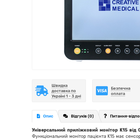
Швидка
Безпечна
доставка по
оплата
Україні 1 - 3 дні
Опис
Відгуків (0)
Питання-відпо
Універсальний приліжковий монітор K15 від
Функціональний монітор пацієнта K15 має сенсорн