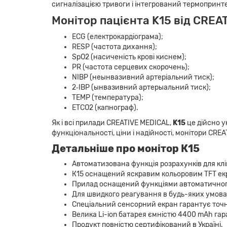
сигналізацією тривоги і інтегрований термопринт
Монітор пацієнта K15 від CREA
ECG (електрокардіограма);
RESP (частота дихання);
SpO2 (насиченість крові киснем);
PR (частота серцевих скорочень);
NIBP (неынвазивний артеріальний тиск);
2‐IBP (ынвазивний артерыальний тиск);
TEMP (температура);
ETCO2 (капнограф).
Як і всі прилади CREATIVE MEDICAL,
K15
це дійсно у
функціональності, ціни і надійності, монітори CRE
Детальніше про монітор К15
Автоматизована функція розрахунків для клін
К15 оснащений яскравим кольоровим TFT екр
Прилад оснащений функціями автоматичного
Для швидкого реагування в будь-яких умовах 
Спеціальний сенсорний екран гарантує точн
Велика Li-ion батарея ємністю 4400 mAh гар
Продукт повністю сертифікований в Україні.