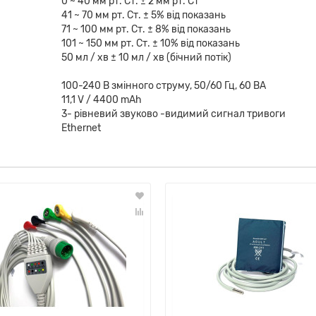
0 ~ 40 мм рт. Ст. ± 2 мм рт. Ст
41 ~ 70 мм рт. Ст. ± 5% від показань
71 ~ 100 мм рт. Ст. ± 8% від показань
101 ~ 150 мм рт. Ст. ± 10% від показань
50 мл / хв ± 10 мл / хв (бічний потік)
100-240 В змінного струму, 50/60 Гц, 60 ВА
11,1 V / 4400 mAh
3- рівневий звуково -видимий сигнал тривоги
Ethernet