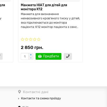
для
Манжета НІАТ для дітей для
Кабель SP
монітора К12
Манжета для визначення
Кабель для
у
неінвозивного кров’яного тиску у дітей,
визначень,
яка підключається до монітора
монітора п
пацієнта: K12 монітор пацієнта з сенс..
пацієнта з
Creati..
2 850 грн.
1 824 г
Придбати
Контактні дані
Контакти та схема проїзду