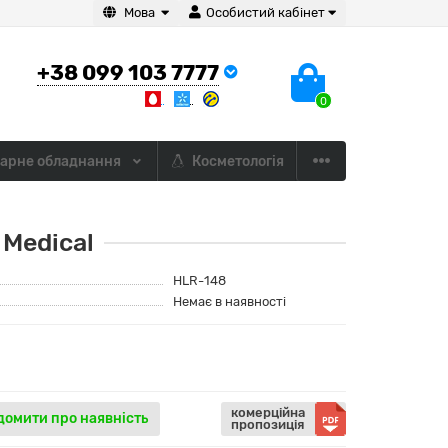
Мова
Особистий кабінет
+38 099 103 7777
0
арне обладнання
Косметологія
 Medical
HLR-148
Немає в наявності
комерційна
домити про наявність
пропозиція