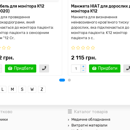
бель для монітора К12
Манжета НІАТ для дорослих 
0020)
монітора К12
 для проведення
Манжета для визначення
окардіограми, який
неінвозивного кров’яного тиску 
чається до монітора пацієнта:
дорослих, яка підключається до
нітор пацієнта з сенсорним
монітора пацієнта: K12 монітор
 "12 Cr..
пацієнта з с..
2 грн.
2 115 грн.
Придбати
Придбати
L
M
S
W
Z
тково
Каталог товарів
ники
Медичне обладнання
Витратні матеріали