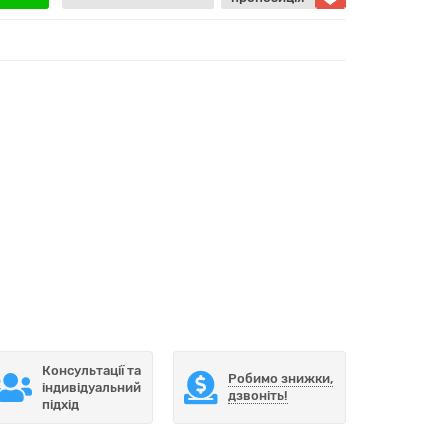
Консультації та
Робимо знижки,
індивідуальний
дзвоніть!
підхід