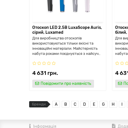
Отоскоп LED 2.5В LuxaScope Auris,
Отоско
сірий, Luxamed
білий
Для виробництва отоскопів
Для ви
використовуються тільки якісні та
викори
інноваційні матеріали. Майстерність
іннова
набута роками поєднується з найсуч..
набута
4 631 грн.
4 631
Повідомити про наявність
По
Бренди
A
B
C
D
E
G
H
I
Інформація
Дода