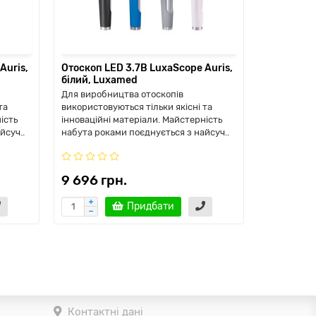
Auris,
Отоскоп LED 3.7В LuxaScope Auris,
Отоскоп L
білий, Luxamed
дитячий,
Для виробництва отоскопів
Для виробн
та
використовуються тільки якісні та
використов
ість
інноваційні матеріали. Майстерність
інноваційн
йсуч..
набута роками поєднується з найсуч..
набута рок
9 696 грн.
5 006 г
Придбати
Контактні дані