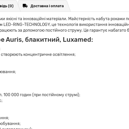
відь
(0)
Доставка і оплата
ки якісні та інноваційні матеріали. Майстерність набута роками
м LED-RING-TECHNOLOGY, це технологія використання інноваційно
 працюють за допомогою постійного струму. Це гарантує набагато
e Auris, блакитний, Luxamed:
;
які створюють концентричне освітлення;
рювання;
л. 100 000 годин (при постійному струмі);
с;
ання;
робування;