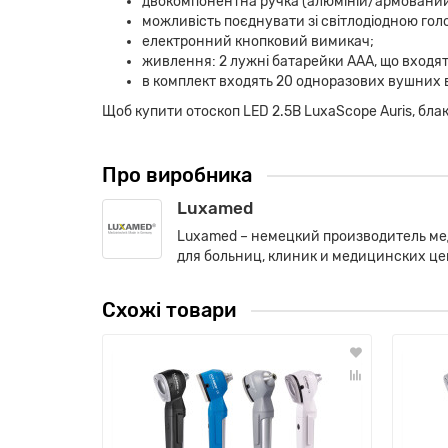
двокомпонентна ручка (алюміній/армований
можливість поєднувати зі світлодіодною го
електронний кнопковий вимикач;
живлення: 2 лужні батарейки AAA, що входят
в комплект входять 20 одноразових вушних во
Щоб купити отоскоп LED 2.5В LuxaScope Auris, бл
Про виробника
Luxamed
Luxamed – немецкий производитель ме
для больниц, клиник и медицинских це
Схожі товари