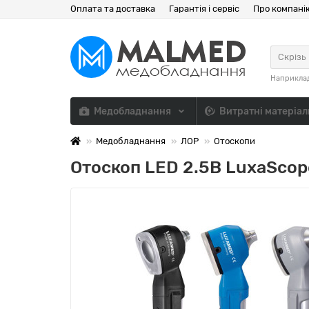
Оплата та доставка
Гарантія і сервіс
Про компані
Скрізь
Наприкла
Медобладнання
Витратні матеріа
Медобладнання
ЛОР
Отоскопи
Отоскоп LED 2.5В LuxaScop