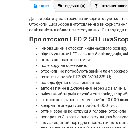
Опис
Відгуків (0)
Питання-відпо
Для виробництва отоскопів використовуються тіль
Отоскопи LuxaScope виготовленні з використання
освітленість в області застосування. Світлодіоди
Про отоскоп LED 2.5В LuxaScop
інноваційний отоскоп кишенькового розміру
підсвічування: LED-кільце з 6 світлодіодів, 
немає волоконної оптики;
поле зору не обмежене;
отоскопи не потребують заміни ламп розжа
патент на виріб: DE202013104278U1;
володіє функцією затемнення;
автоматичне відключення через 3 хвилини;
очікуваний термін служби світлодіодів: приб
інтенсивність освітлення: прибл. 10 000 люк
колірна температура: прибл. 4 000 тис;
оптимізована конструкція головки отоскопа;
поворотна 3-кратна лупа з функцією блокув
інсуфляційний порт для пневматичного вип