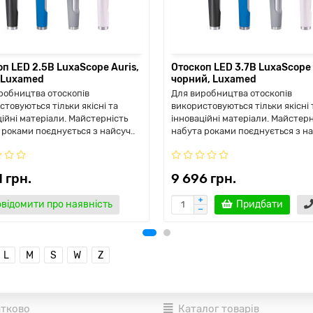
п LED 2.5В LuxaScope Auris,
Отоскоп LED 3.7В LuxaScope 
, Luxamed
чорний, Luxamed
робництва отоскопів
Для виробництва отоскопів
стовуються тільки якісні та
використовуються тільки якісні 
ційні матеріали. Майстерність
інноваційні матеріали. Майстерн
 роками поєднується з найсуч..
набута роками поєднується з на
 грн.
9 696 грн.
відомити про наявність
Придбати
L
M
S
W
Z
тково
Каталог товарів