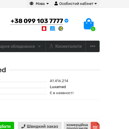
Мова
Особистий кабінет
+38 099 103 7777
0
арне обладнання
Косметологія
ed
A1.416.214
Luxamed
Є в наявності
комерційна
дбати
Швидкий заказ
пропозиція