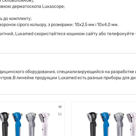
 скловолокном);
ловкою дерматоскопа Luxascope;
ь до комплекту;
ронок сірого кольору, з розмірами: 10x2,5 мм і 10x4,0 мм.
акитний, Luxamed скористайтеся кошиком сайту або телефонуйте 
дицинского оборудования, специализирующийся на разработке 
нтров.В линейке продукции Luxamed есть разные приборы для ди