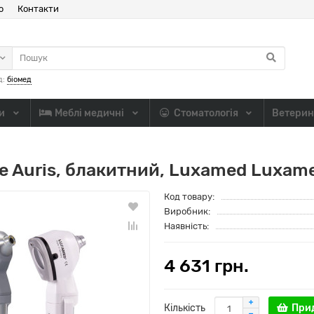
ю
Контакти
д:
біомед
ли
Меблі медичні
Стоматологія
Ветерин
e Auris, блакитний, Luxamed Luxam
Код товару:
Виробник:
Наявність:
4 631 грн.
Кількість
При