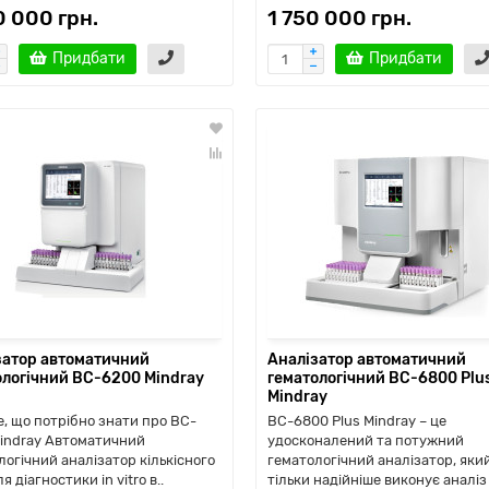
0 000 грн.
1 750 000 грн.
Придбати
Придбати
затор автоматичний
Аналізатор автоматичний
ологічний ВС-6200 Mindray
гематологічний ВС-6800 Plu
Mindray
е, що потрібно знати про BC-
BC-6800 Plus Mindray – це
indray Автоматичний
удосконалений та потужний
логічний аналізатор кількісного
гематологічний аналізатор, яки
я діагностики in vitro в..
тільки надійніше виконує аналіз