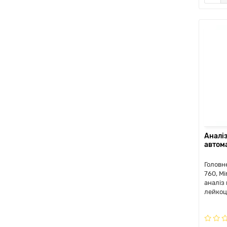
Аналі
автом
Головн
760, M
аналіз
лейкоци