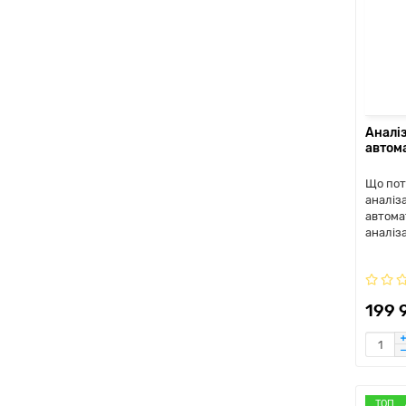
Аналі
автом
Що пот
аналіза
автома
аналіз
199 
ТОП