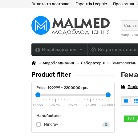
Оплата та доставка
Гарантія і сервіс
Про компані
Скрізь
Наприкла
Медобладнання
Витратні матеріа
Медобладнання
Лабораторія
Гематологічні
Гема
Product filter
Порів
Price
199999
-
2200000
грн.
199999
212312
339297
775788
2200000
Manufacturer
ТОП
Mindray
13