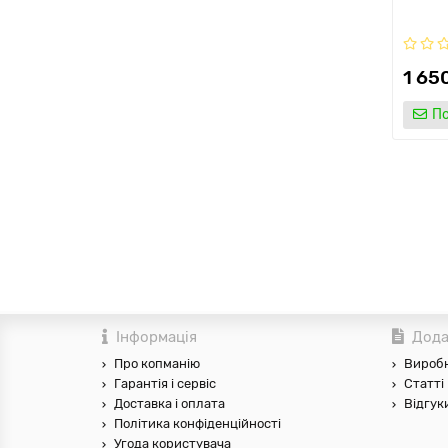
1 65
По
Інформація
Дода
Про копманію
Вироб
Гарантія і сервіс
Статті
Доставка і оплата
Відгук
Політика конфіденційності
Угода користувача