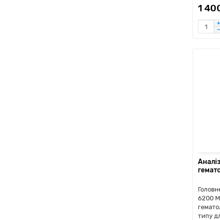
1 40
Аналі
гемат
Головн
6200 M
гемато
типу дл