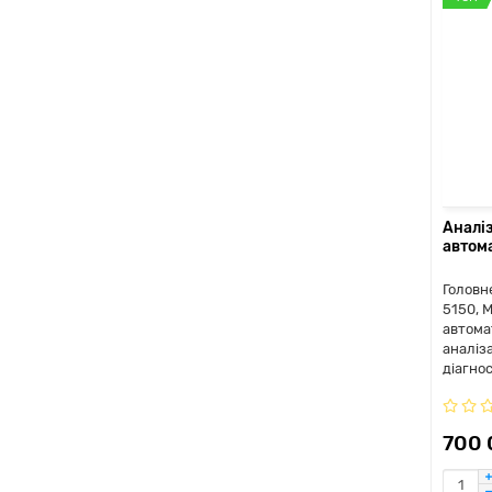
Аналі
автом
Головн
5150, M
автома
аналіз
діагнос
700 