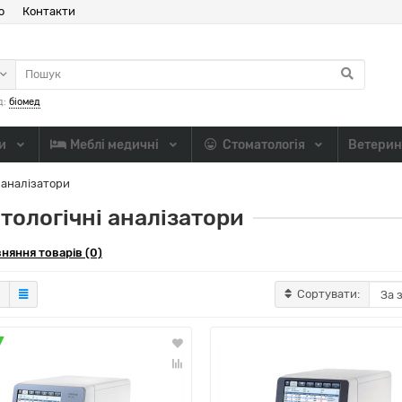
ю
Контакти
д:
біомед
ли
Меблі медичні
Стоматологія
Ветерин
 аналізатори
тологічні аналізатори
няння товарів (0)
Сортувати: