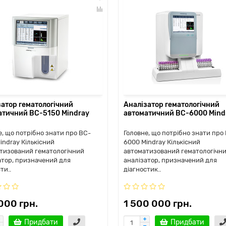
затор гематологічний
Аналізатор гематологічний
атичний BC-5150 Mindray
автоматичний ВС-6000 Mind
е, що потрібно знати про BC-
Головне, що потрібно знати про
indray Кількісний
6000 Mindray Кількісний
тизований гематологічний
автоматизований гематологічн
атор, призначений для
аналізатор, призначений для
ти..
діагностик..
000 грн.
1 500 000 грн.
Придбати
Придбати