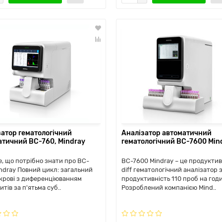
затор гематологічний
Аналізатор автоматичний
атичний BC-760, Mindray
гематологічний ВС-7600 Min
е, що потрібно знати про BC-
BC-7600 Mindray – це продукти
indray Повний цикл: загальний
diff гематологічний аналізатор 
 крові з диференціюванням
продуктивність 110 проб на годи
тів за п'ятьма суб..
Розроблений компанією Mind..