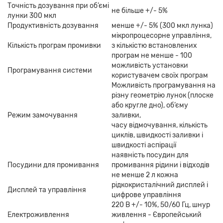
Точність дозування при об’ємі
не більше +/- 5%
лунки 300 мкл
Продуктивність дозування
менше +/- 5% (300 мкл лунка)
мікропроцесорне управління,
Кількість програм промивки
з кількістю встановлених
програм не менше - 100
можливість установки
Програмування системи
користувачем своїх програм
Можливість програмування на
різну геометрію лунок (плоске
або кругле дно), об’єму
Режим замочування
заливки,
часу відмочування, кількість
циклів, швидкості заливки і
швидкості аспірації
наявність посудин для
Посудини для промивання
промивання рідини і відходів
не менше 2 л кожна
рідкокристалічний дисплей і
Дисплей та управління
цифрове управління
220 В +/- 10%, 50/60 Гц, шнур
Електроживлення
живлення - Європейський