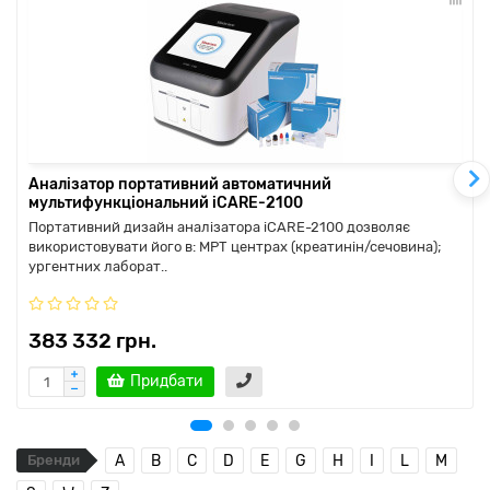
Аналізатор портативний автоматичний
мультифункціональний iCARE-2100
Портативний дизайн аналізатора iCARE-2100 дозволяє
використовувати його в: МРТ центрах (креатинін/сечовина);
ургентних лаборат..
383 332 грн.
Придбати
Бренди
A
B
C
D
E
G
H
I
L
M