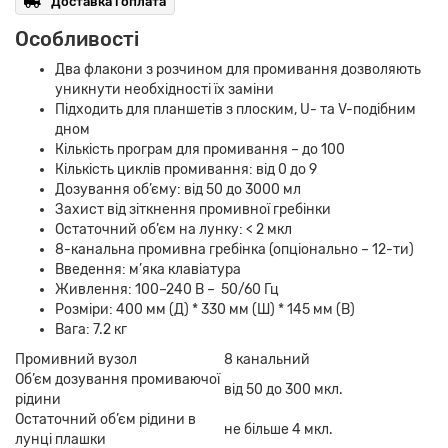
Доставка і оплата
Особливості
Два флакони з розчином для промивання дозволяють
уникнути необхідності їх заміни
Підходить для планшетів з плоским, U- та V-подібним
дном
Кількість програм для промивання – до 100
Кількість циклів промивання: від 0 до 9
Дозування об’єму: від 50 до 3000 мл
Захист від зіткнення промивної гребінки
Остаточний об’єм на лунку: < 2 мкл
8-канальна промивна гребінка (опціонально – 12-ти)
Введення: м’яка клавіатура
Живлення: 100–240 В – 50/60 Гц
Розміри: 400 мм (Д) * 330 мм (Ш) * 145 мм (В)
Вага: 7.2 кг
Промивний вузол
8 канальний
Об’єм дозування промиваючої
від 50 до 300 мкл.
рідини
Остаточний об’єм рідини в
не більше 4 мкл.
лунці плашки