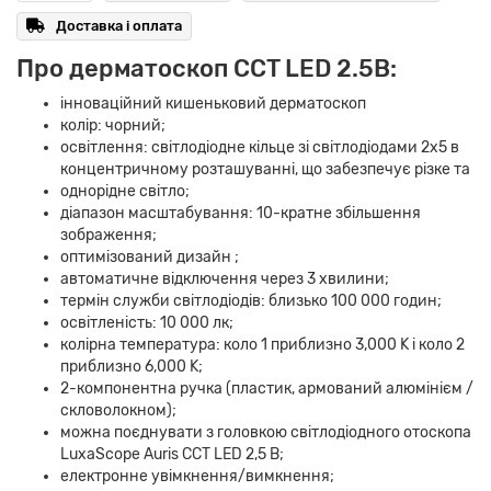
Доставка і оплата
Про дерматоскоп CCT LED 2.5В:
інноваційний кишеньковий дерматоскоп
колір: чорний;
освітлення: світлодіодне кільце зі світлодіодами 2х5 в
концентричному розташуванні, що забезпечує різке та
однорідне світло;
діапазон масштабування: 10-кратне збільшення
зображення;
оптимізований дизайн ;
автоматичне відключення через 3 хвилини;
термін служби світлодіодів: близько 100 000 годин;
освітленість: 10 000 лк;
колірна температура: коло 1 приблизно 3,000 K і коло 2
приблизно 6,000 K;
2-компонентна ручка (пластик, армований алюмінієм /
скловолокном);
можна поєднувати з головкою світлодіодного отоскопа
LuxaScope Auris CCT LED 2,5 В;
електронне увімкнення/вимкнення;