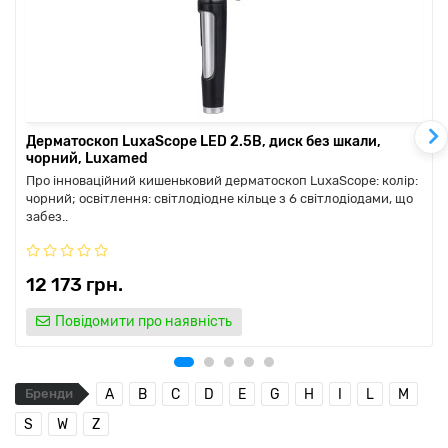
Дерматоскоп LuxaScope LED 2.5В, диск без шкали,
чорний, Luxamed
Про інноваційний кишеньковий дерматоскоп LuxaScope: колір:
чорний; освітлення: світлодіодне кільце з 6 світлодіодами, що
забез..
12 173 грн.
Повідомити про наявність
Бренди
A
B
C
D
E
G
H
I
L
M
S
W
Z