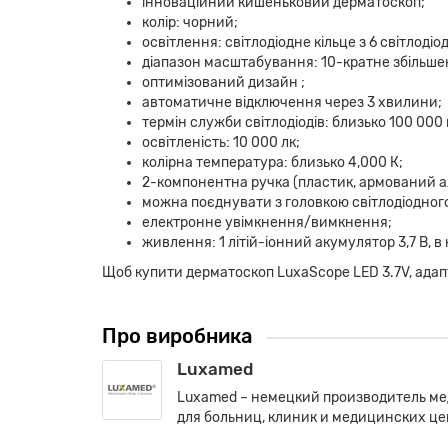
інноваційний кишеньковий дерматоскоп;
колір: чорний;
освітлення: світлодіодне кільце з 6 світлодіо
діапазон масштабування: 10-кратне збільш
оптимізований дизайн ;
автоматичне відключення через 3 хвилини;
термін служби світлодіодів: близько 100 000 
освітленість: 10 000 лк;
колірна температура: близько 4,000 К;
2-компонентна ручка (пластик, армований а
можна поєднувати з головкою світлодіодного
електронне увімкнення/вимкнення;
живлення: 1 літій-іонний акумулятор 3,7 В, 
Щоб купити дерматоскоп LuxaScope LED 3.7V, адап
Про виробника
Luxamed
Luxamed – немецкий производитель ме
для больниц, клиник и медицинских це