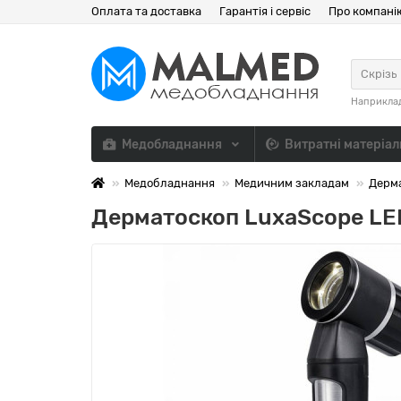
Оплата та доставка
Гарантія і сервіс
Про компані
Скрізь
Наприкла
Медобладнання
Витратні матеріа
Медобладнання
Медичним закладам
Дерм
Дерматоскоп LuxaScope LED