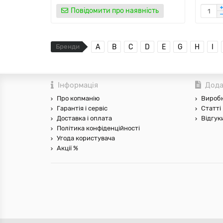
Повідомити про наявність
Бренди
A
B
C
D
E
G
H
I
Інформація
Дода
Про копманію
Вироб
Гарантія і сервіс
Статті
Доставка і оплата
Відгук
Політика конфіденційності
Угода користувача
Акції %