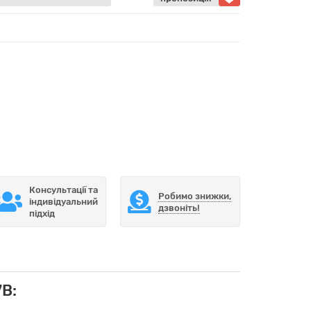
Консультації та
Робимо знижки,
індивідуальний
дзвоніть!
підхід
В: