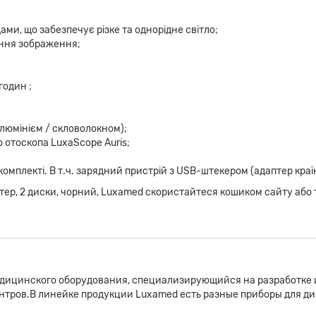
дами, що забезпечує різке та однорідне світло;
ення зображення;
годин ;
люмінієм / скловолокном);
 отоскопа LuxaScope Auris;
в комплекті. В т.ч. зарядний пристрій з USB-штекером (адаптер кр
тер, 2 диски, чорний, Luxamed скористайтеся кошиком сайту або 
дицинского оборудования, специализирующийся на разработке 
нтров.В линейке продукции Luxamed есть разные приборы для ди