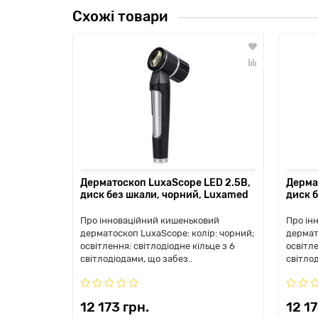
Схожі товари
Дерматоскоп LuxaScope LED 2.5В,
Дерма
диск без шкали, чорний, Luxamed
диск б
Про інноваційний кишеньковий
Про ін
дерматоскоп LuxaScope: колір: чорний;
дермат
освітлення: світлодіодне кільце з 6
освітле
світлодіодами, що забез..
світлод
12 173 грн.
12 17