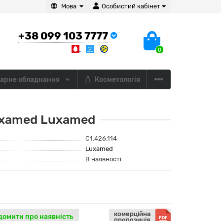
Мова
Особистий кабінет
+38 099 103 7777
0
арне обладнання
Косметологія
Luxamed Luxamed
C1.426.114
Luxamed
В наявності
комерційна
домити про наявність
пропозиція