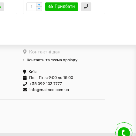
ь
Придбати
Повід
Контактні дані
Контакти та схема проїзду
Київ
Пн. - Пт. с 9:00 до 18:00
+38 099 103 7777
info@malmed.com.ua