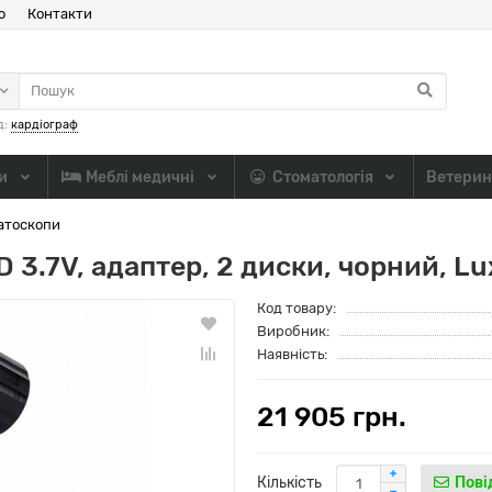
ю
Контакти
д:
кардіограф
ли
Меблі медичні
Стоматологія
Ветерин
атоскопи
 3.7V, адаптер, 2 диски, чорний, 
Код товару:
Виробник:
Наявність:
21 905 грн.
Кількість
Пові