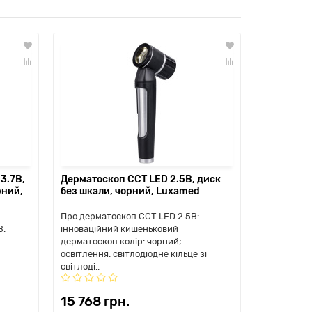
3.7В,
Дерматоскоп CCT LED 2.5В, диск
Дерматоск
рний,
без шкали, чорний, Luxamed
чорний, C
Luxamed
Про дерматоскоп CCT LED 2.5В:
Про іннова
В:
інноваційний кишеньковий
дерматоско
дерматоскоп колір: чорний;
освітлення:
освітлення: світлодіодне кільце зі
світлодіода
світлоді..
15 768 грн.
16 000 