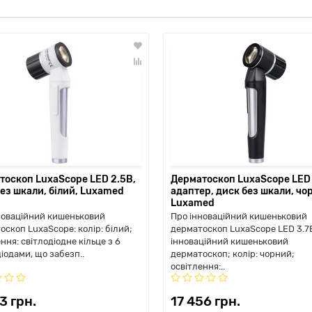
тоскоп LuxaScope LED 2.5В,
Дерматоскоп LuxaScope LED 
ез шкали, білий, Luxamed
адаптер, диск без шкали, чо
Luxamed
новаційний кишеньковий
Про інноваційний кишеньковий
оскоп LuxaScope: колір: білий;
дерматоскоп LuxaScope LED 3.7
ння: світлодіодне кільце з 6
інноваційний кишеньковий
іодами, що забезп..
дерматоскоп; колір: чорний;
освітлення:..
3 грн.
17 456 грн.