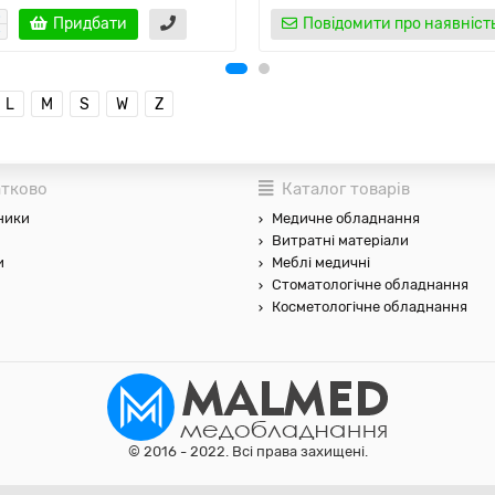
Придбати
Повідомити про наявніст
L
M
S
W
Z
тково
Каталог товарів
ники
Медичне обладнання
Витратні матеріали
и
Меблі медичні
Стоматологічне обладнання
Косметологічне обладнання
© 2016 - 2022. Всі права захищені.