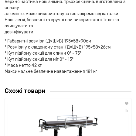
Верхня частина нош знімна, трьохсекційна, виготовлена зі
сплаву
алюмінію, може використовуватись окремо від каталки.
Ноші легкі, безпечні та зручні при використанні, їх легко
очищувати та
дезінфікувати.
* Габаритні розміри (Д×Ш×В) 195×58×90см
* Розміри у складеному стані (Д×Ш×В) 195×58×26см
* Кут підйому секції для спини 0° - 75°
* Кут підйому секції для ніг 0° - 15°
* Маса нетто 42 кг
Максимальне безпечне навантаження 181 кг
Схожі товари