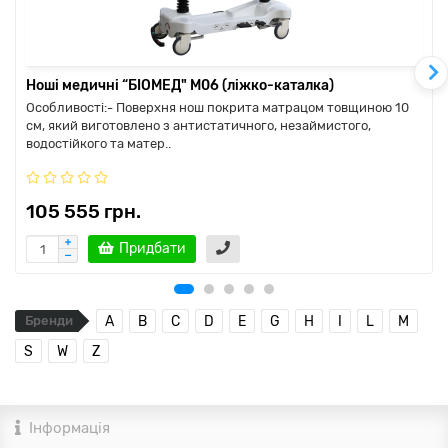
Ноші медичні “БІОМЕД" M06 (ліжко-каталка)
Особливості:- Поверхня нош покрита матрацом товщиною 10
см, який виготовлено з антистатичного, незаймистого,
водостійкого та матер..
105 555 грн.
Придбати
Бренди
A
B
C
D
E
G
H
I
L
M
S
W
Z
Інформація