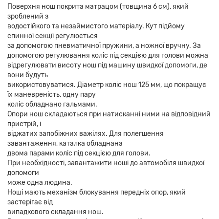
Поверхня нош покрита матрацом (товщина 6 см), який
зроблений з
водостійкого та незаймистого матеріалу. Кут підйому
спинної секції регулюється
за допомогою пневматичної пружини, а ножної вручну. За
допомогою регулювання коліс під секцією для голови можна
відрегулювати висоту нош під машину швидкої допомоги, де
вони будуть
використовуватися. Діаметр коліс нош 125 мм, що покращує
їх маневреність, одну пару
коліс обладнано гальмами.
Опори нош складаються при натисканні ними на відповідний
пристрій, і
віджатих запобіжних важілях. Для полегшення
завантаження, каталка обладнана
двома парами коліс під секцією для голови.
При необхідності, завантажити ноші до автомобіля швидкої
допомоги
може одна людина.
Ноші мають механізм блокування передніх опор, який
застерігає від
випадкового складання нош.