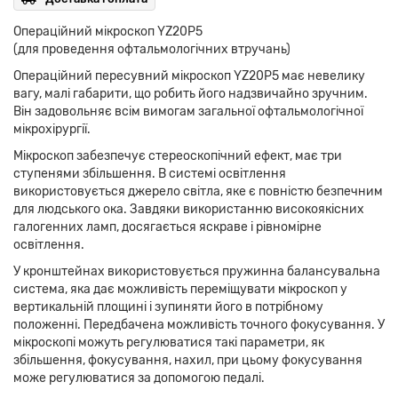
Операційний мікроскоп YZ20Р5
(для проведення офтальмологічних втручань)
Операційний пересувний мікроскоп YZ20P5 має невелику
вагу, малі габарити, що робить його надзвичайно зручним.
Він задовольняє всім вимогам загальної офтальмологічної
мікрохірургії.
Мікроскоп забезпечує стереоскопічний ефект, має три
ступенями збільшення. В системі освітлення
використовується джерело світла, яке є повністю безпечним
для людського ока. Завдяки використанню високоякісних
галогенних ламп, досягається яскраве і рівномірне
освітлення.
У кронштейнах використовується пружинна балансувальна
система, яка дає можливість переміщувати мікроскоп у
вертикальній площині і зупиняти його в потрібному
положенні. Передбачена можливість точного фокусування. У
мікроскопі можуть регулюватися такі параметри, як
збільшення, фокусування, нахил, при цьому фокусування
може регулюватися за допомогою педалі.