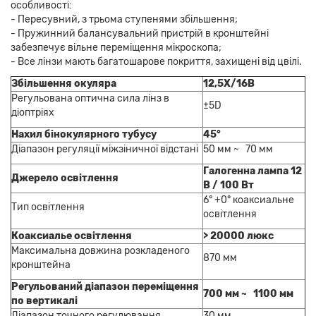
особливості:
- Пересувний, з трьома ступенями збільшення;
- Пружинний балансувальний пристрій в кронштейні
забезпечує вільне переміщення мікроскопа;
- Все лінзи мають багатошарове покриття, захищені від цвілі.
Збільшення окуляра
12,5X/16B
Регульована оптична сила лінз в
±5D
діоптріях
Нахил бінокулярного тубусу
45°
Діапазон регуляції міжзіничної відстані
50 мм ~ 70 мм
Галогенна лампа 12
Джерело освітлення
В / 100 Вт
6° +0° коаксиальне
Тип освітлення
освітлення
Коаксиалье освітлення
> 20000 люкс
Максимальна довжина розкладеного
870 мм
кронштейна
Регульований діапазон переміщення
700 мм ~ 1100 мм
по вертикалі
Діапазон точного регулювання
30 мм