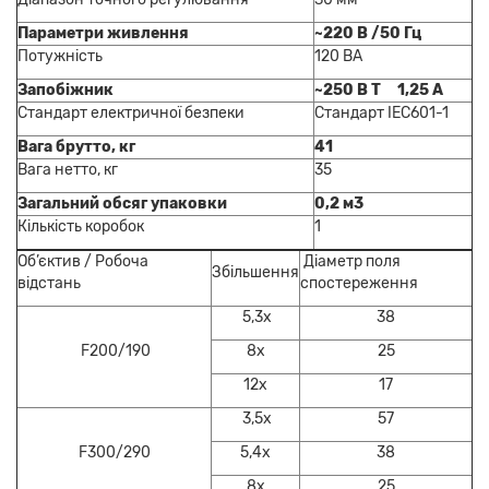
Параметри живлення
~220 В /50 Гц
Потужність
120 ВА
Запобіжник
~250 В T 1,25 A
Стандарт електричної безпеки
Стандарт IEC601-1
Вага брутто, кг
41
Вага нетто, кг
35
Загальний обсяг упаковки
0,2 м3
Кількість коробок
1
Об’єктив / Робоча
Діаметр поля
Збільшення
відстань
спостереження
5,3х
38
F200/190
8х
25
12х
17
3,5х
57
F300/290
5,4х
38
8х
25