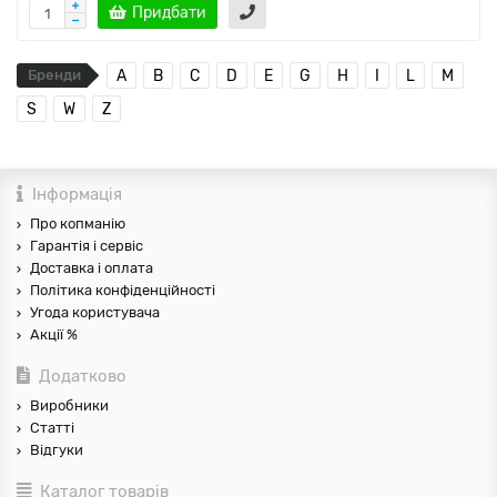
Придбати
Бренди
A
B
C
D
E
G
H
I
L
M
S
W
Z
Інформація
Про копманію
Гарантія і сервіс
Доставка і оплата
Політика конфіденційності
Угода користувача
Акції %
Додатково
Виробники
Статті
Відгуки
Каталог товарів