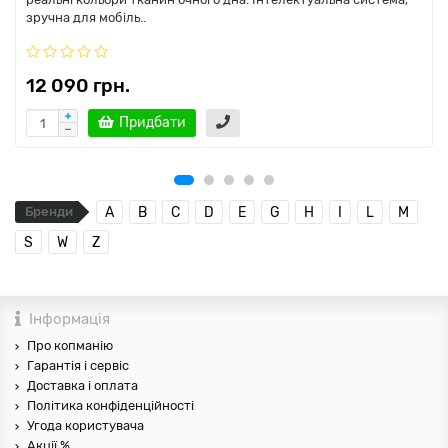
зручна для мобіль..
12 090 грн.
Придбати
Бренди
A
B
C
D
E
G
H
I
L
M
S
W
Z
Інформація
Про копманію
Гарантія і сервіс
Доставка і оплата
Політика конфіденційності
Угода користувача
Акції %