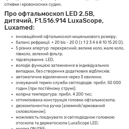
сітківки і кровоносних судин.
Про офтальмоскоп LED 2.5В,
дитячий, F1.516.914 LuxaScope,
Luxamed:
інноваційний офтальмоскоп кишенькового розміру;
баланс рефракції: + 20 bis - 20 D (± 1 2 3 4 6 8 10 15 20 D);
5 різних апертур: перехресний, велике коло, мале коло,
півколо, зелений фільтр;
підсвічування: LED;
володіє функцією затемнення в індивідуальних
випадках, без створення додаткових відблисків;
автоматичне відключення через 3 хвилини;
очікуваний термін служби світлодіодів: прибл. 50 000
годин (при постійному струмі);
колірна температура: прибл. 4 200 тис;
оптимізована конструкція головки офтальмоскопа;
двокомпонентна ручка (алюміній/армований
скловолокном);
можливість поєднувати зі світлодіодною головкою
отоскопа та дерматоскопа LuxaScope LED;
кнопка ON/OFF;