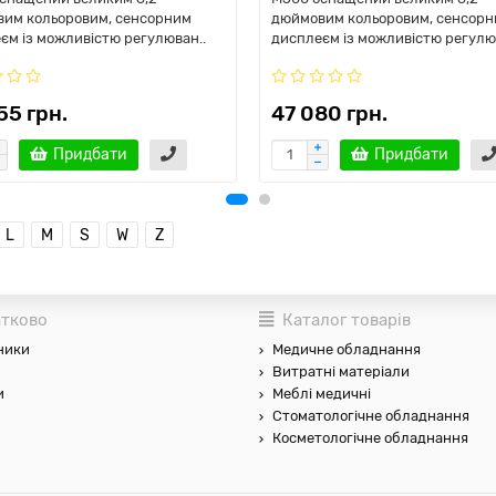
им кольоровим, сенсорним
дюймовим кольоровим, сенсор
єм із можливістю регулюван..
дисплеєм із можливістю регулю
55 грн.
47 080 грн.
Придбати
Придбати
L
M
S
W
Z
тково
Каталог товарів
ники
Медичне обладнання
Витратні матеріали
и
Меблі медичні
Стоматологічне обладнання
Косметологічне обладнання