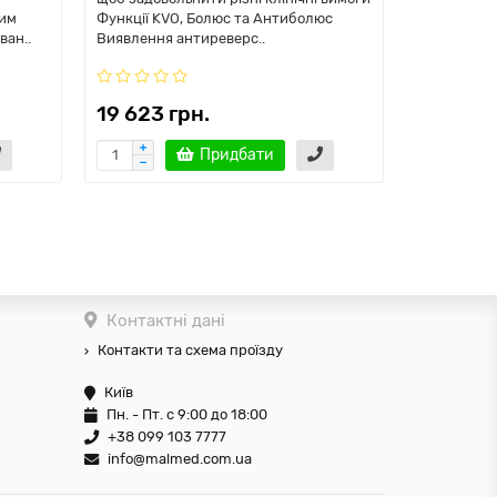
ним
Функції KVO, Болюс та Антиболюс
акуратне т
ван..
Виявлення антиреверс..
Основні ха
насо..
19 623 грн.
32 400 
Придбати
Повід
Контактні дані
Контакти та схема проїзду
Київ
Пн. - Пт. с 9:00 до 18:00
+38 099 103 7777
info@malmed.com.ua