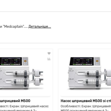
 "Medcaptain"....
Детальніше...
 шприцевий М500
Насос шприцевий М500 зі ст
вості: Екран: Шприцевий насос
Особливості: Екран: Шприцевий
снащений великим 6,2-
M500 оснащений великим 6,2-