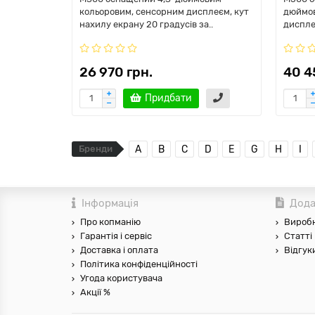
кольоровим, сенсорним дисплеєм, кут
дюймов
нахилу екрану 20 градусів за..
диспле
26 970 грн.
40 4
Придбати
Бренди
A
B
C
D
E
G
H
I
Інформація
Дода
Про копманію
Вироб
Гарантія і сервіс
Статті
Доставка і оплата
Відгук
Політика конфіденційності
Угода користувача
Акції %