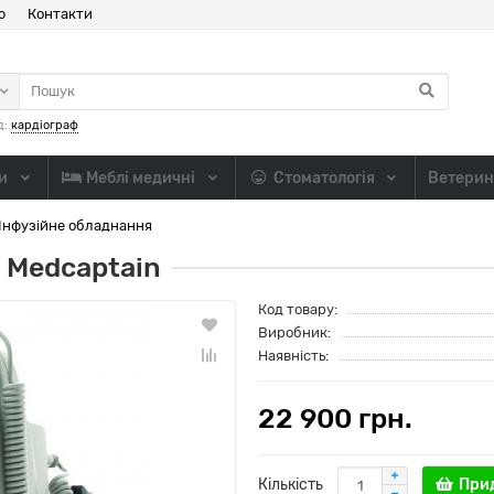
ю
Контакти
д:
кардіограф
ли
Меблі медичні
Стоматологія
Ветерин
Інфузійне обладнання
 Medcaptain
Код товару:
Виробник:
Наявність:
22 900 грн.
Кількість
При