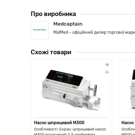
Про виробника
Medcaptain
MalMed – офіційний дилер торгової марки
Схожі товари
Насос шприцевий M300
Насос
Особливості: Екран: шприцевий насос
Особли
M300 оснащений 4,3-дюймовим
M500 о