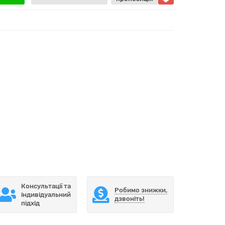
Консультації та
Робимо знижки,
індивідуальний
дзвоніть!
підхід