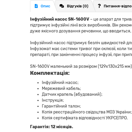
Опис
Відгуків (0)
Питання-відпо
Інфузійний насос SN-1600V
– це апарат для трив
підтримує інфузійні лінії всіх виробників. Він реком
дуже якісного дозування речовини, що вводиться, з
Інфузійний насос підтримує безліч швидкостей для 
Інфузомат має системи тривог при оклюзії, коли т
препараті, при закінченні процесу інфузії, при пр
SN-1600V маленький за розміром (129х130х215 мм), н
Комплектація:
Інфузійний насос;
Мережевий кабель;
Датчик крапель (вбудований);
Інструкція;
Гарантійний талон;
Копія реєстраційного свідоцтва МОЗ України;
Копія сертифіката відповідності УКРСЕПРО.
Гарантія: 12 місяців.