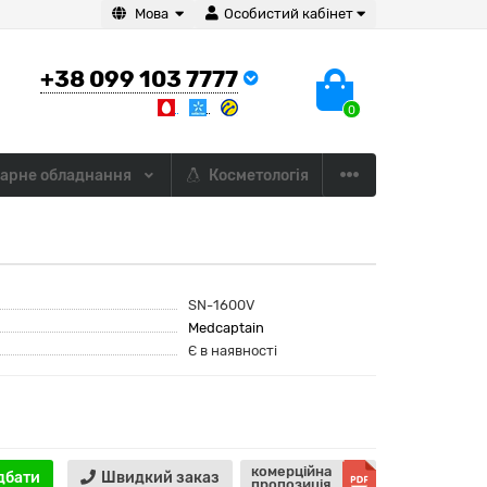
Мова
Особистий кабінет
+38 099 103 7777
0
арне обладнання
Косметологія
SN-1600V
Medcaptain
Є в наявності
комерційна
дбати
Швидкий заказ
пропозиція