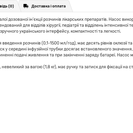
відь
(0)
Доставка і оплата
алої дозованої ін'єкції розчинів лікарських препаратів. Насос в
ендований для відділів хірургії, педіатрії та відділень інтенсивної
ручного українського інтерфейсу, компактності та легкості.
введення розчинів (0,1-1500 мл/год), має десять рівнів оклюзії т
иск у середині інфузійної трубки досягає встановленого значення
ипиненні подачі живлення та при закінченні заряду батареї. Насос
евеликий за вагою (1,8 кг), має ручку та затиск для фіксації на ст