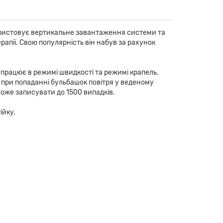
икористовує вертикальне завантаження системи та
 терапії. Свою популярність він набув за рахунок
а працює в режимі швидкості та режимі крапель.
, при попаданні бульбашок повітря у веденому
 може записувати до 1500 випадків.
ійку.