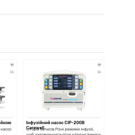
ійкою
Інфузійний насос CIP-200B
Шприцеви
Carewell
 насос
Історія записів Різні режими інфузії,
Інфузійний
щоб задовольнити різні клінічні вимоги
забезпечує