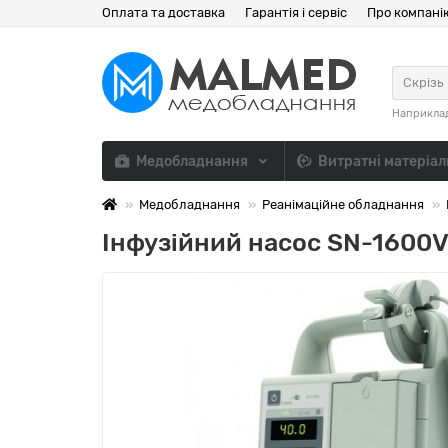
Оплата та доставка
Гарантія і сервіс
Про компані
Скрізь
Наприкла
Медобладнання
Витратні матеріа
Медобладнання
Реанімаційне обладнання
Інфузійний насос SN-1600V