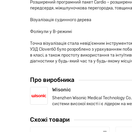
Розширений програмний пакет Cardio – розширений
передсердя, міжшлуночкова перегородка, товщина м
Візуалізація судинного дерева
Фолікули у В-режимі
Точна візуалізація стала невід'ємним інструмент
УЗД Clover60 було розроблено з урахуванням побаж
в класі, а також простоту використання та інтуїт
діагностики у будь-який час та у будь-якому місці
Про виробника
Wisonic
Shenzhen Wisonic Medical Technology Co
системи високої якості і є лідером на м
Схожі товари