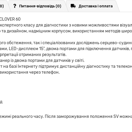
(0)
Питання-відповідь
(0)
Доставка і оплата
 CLOVER 60
кспертного класу для діагностики з новими можливостями візуалі
ю та дизайном, надміцним корпусом, використанням методів широ
го обстеження, так і спеціалізованих досліджень серцево-судинн
ми, LED-дисплеєм 15", двома портами для підключення датчиків, 
рпретації отриманих результатів.
анер із двома портами для датчиків у світі.
 на базі Інтернету підтримує дистанційну діагностику та телекон
е використання через телефон.
нд
 режимі реального часу. Після заморожування положення SV можна