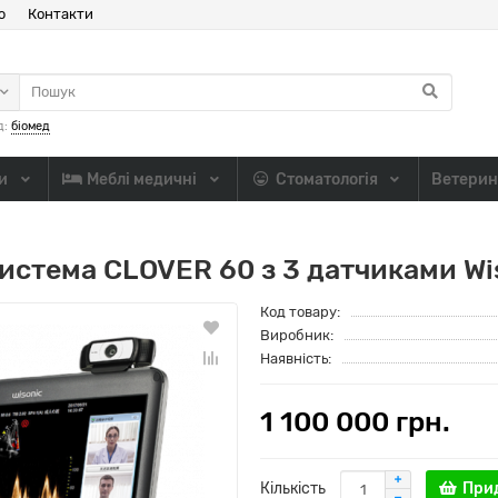
ю
Контакти
д:
біомед
ли
Меблі медичні
Стоматологія
Ветерин
истема CLOVER 60 з 3 датчиками Wi
Код товару:
Виробник:
Наявність:
1 100 000 грн.
Кількість
При