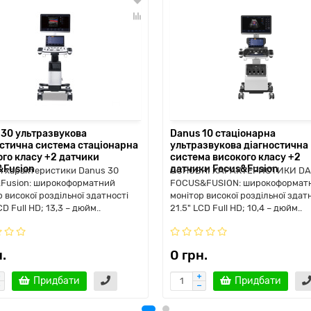
 30 ультразвукова
Danus 10 стаціонарна
остична система стаціонарна
ультразвукова діагностична
ого класу +2 датчики
система високого класу +2
&Fusion
датчики Focus&Fusion
і характеристики Danus 30
ОСНОВНІ ХАРАКТЕРИСТИКИ DA
Fusion: широкоформатний
FOCUS&FUSION: широкоформат
 високої роздільної здатності
монітор високої роздільної здат
CD Full HD; 13,3 – дюйм..
21.5" LCD Full HD; 10,4 – дюйм..
.
0 грн.
Придбати
Придбати