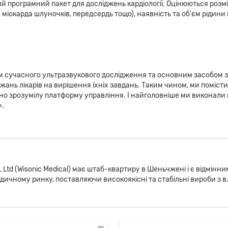
 програмний пакет для досліджень кардіології. Оцінюються розмі
іокарда шлуночків, передсердь тощо), наявність та об'єм рідини в
ом сучасного ультразвукового дослідження та основним засобом за
ань лікарів на вирішення їхніх завдань. Таким чином, ми помістил
ивно зрозумілу платформу управління. І найголовніше ми виконали 
».
., Ltd (Wisonic Medical) має штаб-квартиру в Шеньчжені і є відмін
едичному ринку, поставляючи високоякісні та стабільні вироби з в.