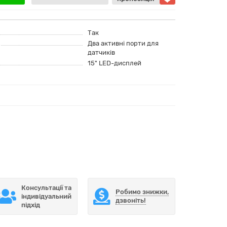
Так
Два активні порти для
датчиків
15" LED-дисплей
Консультації та
Робимо знижки,
індивідуальний
дзвоніть!
підхід