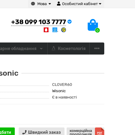
Мова
Особистий кабінет
+38 099 103 7777
0
арне обладнання
Косметологія
sonic
CLOVER60
Wisonic
Є в наявності
комерційна
дбати
Швидкий заказ
пропозиція