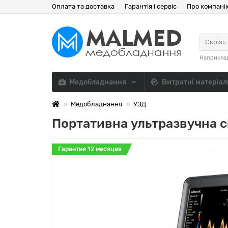
Оплата та доставка
Гарантія і сервіс
Про компані
Скрізь
Наприкла
Медобладнання
Витратні матеріа
Медобладнання
УЗД
Портативна ультразвучна с
Гарантия 12 месяцев