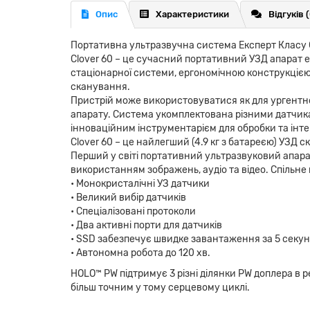
Опис
Характеристики
Відгуків 
Портативна ультразвучна система Експерт Класу
Clover 60 – це сучасний портативний УЗД апарат е
стаціонарної системи, ергономічною конструкціє
сканування.
Пристрій може використовуватися як для ургентно
апарату. Система укомплектована різними датчика
інноваційним інструментарієм для обробки та інте
Clover 60 – це найлегший (4.9 кг з батареєю) УЗД ск
Перший у світі портативний ультразвуковий апарат
використанням зображень, аудіо та відео. Спільн
• Монокристалічні УЗ датчики
• Великий вибір датчиків
• Спеціалізовані протоколи
• Два активні порти для датчиків
• SSD забезпечує швидке завантаження за 5 секу
• Автономна робота до 120 хв.
HOLO™ PW підтримує 3 різні ділянки PW доплера в
більш точним у тому серцевому циклі.