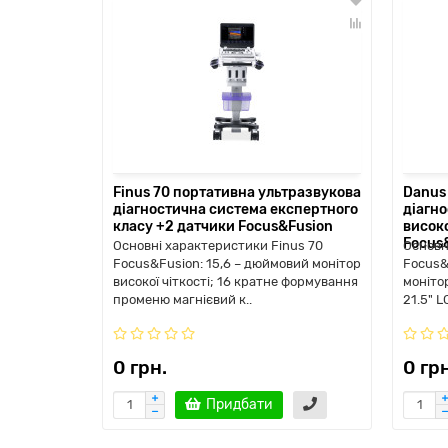
Finus 70 портативна ультразвукова
Danus
діагностична система експертного
діагн
класу +2 датчики Focus&Fusion
висок
Focus
Основні характеристики Finus 70
Основн
Focus&Fusion: 15,6 – дюймовий монітор
Focus&
високої чіткості; 16 кратне формування
монітор
променю магнієвий к..
21.5" L
0 грн.
0 грн
Придбати