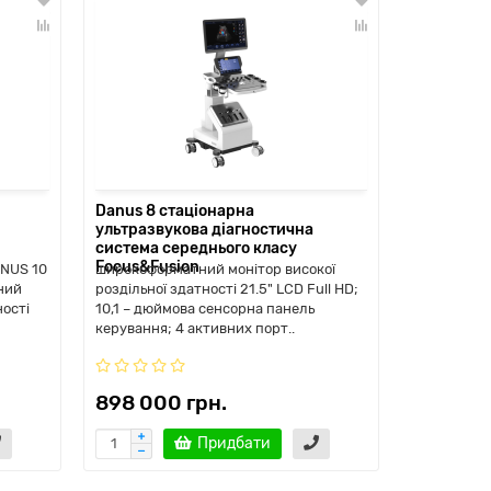
Danus 8 стаціонарна
Finus 45 
ультразвукова діагностична
ультразву
система середнього класу
система с
Focus&Fusion
Focus&Fu
NUS 10
широкоформатний монітор високої
Finus 45 —
ний
роздільної здатності 21.5" LCD Full HD;
процес, ві
ності
10,1 – дюймова сенсорна панель
підвищити 
керування; 4 активних порт..
тому має б
898 000 грн.
777 000
Придбати