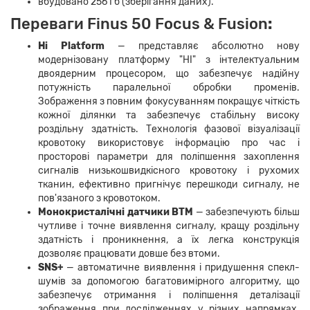
вбудовано 256 Гб (зберігання даних).
Переваги
Finus 50 Focus & Fusion
:
Hi Platform
— представляє абсолютно нову
модернізовану платформу "HI" з інтелектуальним
двоядерним процесором, що забезпечує надійну
потужність паралельної обробки променів.
Зображення з повним фокусуванням покращує чіткість
кожної ділянки та забезпечує стабільну високу
роздільну здатність. Технологія фазової візуалізації
кровотоку використовує інформацію про час і
просторові параметри для поліпшення захоплення
сигналів низькошвидкісного кровотоку і рухомих
тканин, ефективно пригнічує перешкоди сигналу, не
пов'язаного з кровотоком.
Монокристалічні датчики BTM
—
забезпечують більш
чутливе і точне виявлення сигналу, кращу роздільну
здатність і проникнення, а їх легка конструкція
дозволяє працювати довше без втоми.
SNS+
—
автоматичне виявлення і придушення спекл-
шумів за допомогою багатовимірного алгоритму, що
забезпечує отримання і поліпшення деталізації
зображення при дослідженнях у різних напрямках.