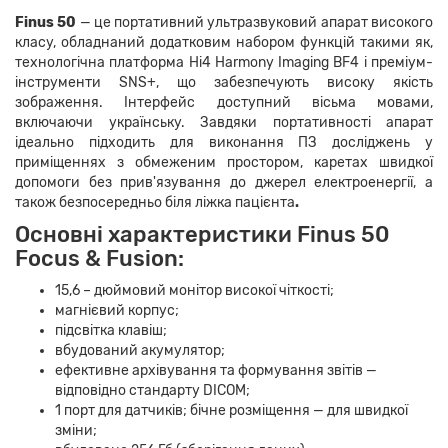
Finus
50
— це портативний ультразвуковий апарат високого
класу, обладнаний додатковим набором функцій такими як,
технологічна платформа Hi4 Harmony Imaging BF4 і преміум-
інструменти SNS+, що забезпечують високу якість
зображення. Інтерфейс доступний
вісьма мовами
,
включаючи українську. Завдяки портативності апарат
ідеально підходить для виконання ПЗ досліджень у
приміщеннях з обмеженим простором, каретах швидкої
допомоги без прив'язування до джерел електроенергії, а
також безпосередньо біля ліжка пацієнта
.
Основні характеристики Finus 50
Focus & Fusion:
15,6 – дюймовий монітор високої чіткості;
магнієвий корпус;
підсвітка клавіш;
вбудований акумулятор;
е
фективне архівування та формування звітів —
відповідно стандарту D
ICOM;
1 порт для датчиків; бічне розміщення — для швидкої
зміни;