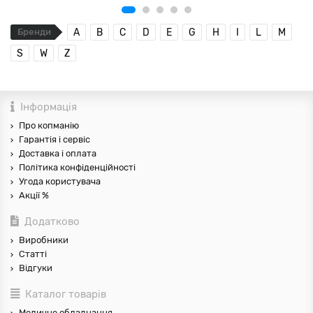
Бренди
A
B
C
D
E
G
H
I
L
M
S
W
Z
Інформація
Про копманію
Гарантія і сервіс
Доставка і оплата
Політика конфіденційності
Угода користувача
Акції %
Додатково
Виробники
Статті
Відгуки
Каталог товарів
Медичне обладнання