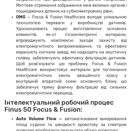
Миттєве отримання зображення меж великих органів і
пошкоджених ділянок на субміліметровому рівні.
OMG
— Focus & Fusion Healthcare володіє унікальною
технологією переваги у виробництві датчиків.
Удосконалюють процес виготовлення основних
елементів, як-от п'єзоелектричні матеріали,
впроваджують комплексні заходи захисту від
електромагнітного випромінювання, та ефективно
екранують сигнали завад, які надходять на акустичну
голівку, забезпечують ефективну фільтрацію датчиків.
Щоб
розв'язувати цю проблему
, Focus & Fusion
Healthcare використовує матеріали для поглинання
електромагнітних хвиль авіаційного класу у
внутрішній апаратній схемі основного блоку, що
забезпечує пряму фізичну фільтрацію від сильних
електромагнітних перешкод.
Інтелектуальний робочий процес
Finus 50 Focus & Fusion:
Auto Volume Flow —
автоматизоване вимірювання
площі судини та швидкості кровотоку за спектром
дозволяє відобразити результати об'єму кровотоку;