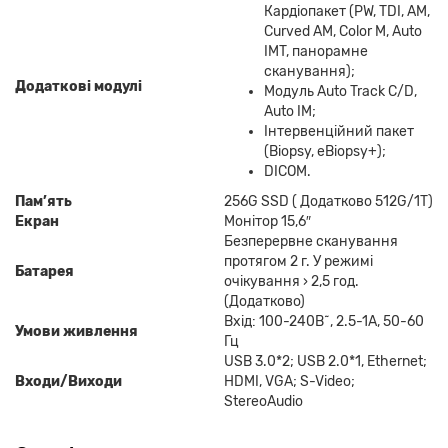
Кардіопакет (PW, TDI, AM,
Curved AM, Color M, Auto
IMT, панорамне
сканування);
Додаткові модулі
Модуль Auto Track C/D,
Auto IM;
Інтервенційний пакет
(Biopsy, eBiopsy+);
DICOM.
Пам
’
ять
256G SSD ( Додатково 512G/1T)
Екран
Монітор 15,6″
Безперервне сканування
протягом 2 г. У режимі
Батарея
очікування › 2,5 год.
(Додатково)
Вхід: 100-240В˜, 2.5-1А, 50-60
Умови живлення
Гц
USB 3.0*2; USB 2.0*1, Ethernet;
Входи/Виходи
HDMI, VGA; S-Video;
StereoAudio