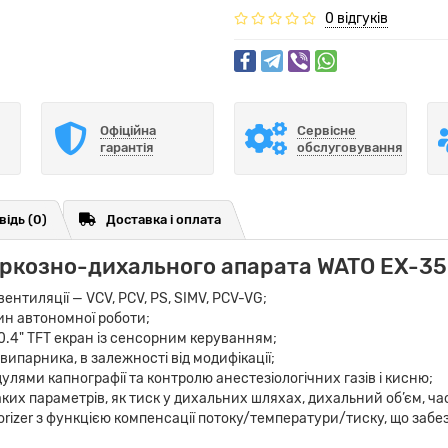
0 відгуків
Офіційна
Сервісне
гарантія
обслуговування
відь
(0)
Доставка і оплата
ркозно-дихального апарата WATO EX-35 V
вентиляції
—
VCV, PCV, PS, SIMV, PCV-VG;
ин автономної роботи;
.4" TFT екран із сенсорним керуванням;
ипарника, в залежності від модифікації;
лями капнографії та контролю анестезіологічних газів і кисню;
их параметрів, як тиск у дихальних шляхах, дихальний об’єм, ча
izer з функцією компенсації потоку/температури/тиску, що забез