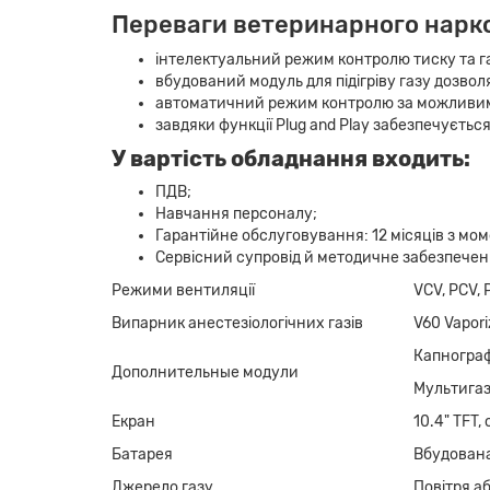
Переваги ветеринарного нарко
інтелектуальний режим контролю тиску та г
вбудований модуль для підігріву газу дозво
автоматичний режим контролю за можливим 
завдяки функції Plug and Play забезпечуєтьс
У вартість обладнання входить:
ПДВ;
Навчання персоналу;
Гарантійне обслуговування: 12 місяців з мо
Сервісний супровід й методичне забезпеченн
Режими вентиляції
VCV, PCV, 
Випарник анестезіологічних газів
V60 Vapori
Капнограф
Дополнительные модули
Мультигаз
Екран
10.4" TFT
Батарея
Вбудована
Джерело газу
Повітря а