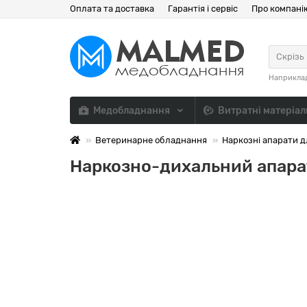
Оплата та доставка
Гарантія і сервіс
Про компані
Скрізь
Наприкла
Медобладнання
Витратні матеріа
Ветеринарне обладнання
Наркозні апарати д
Наркозно-дихальний апарат