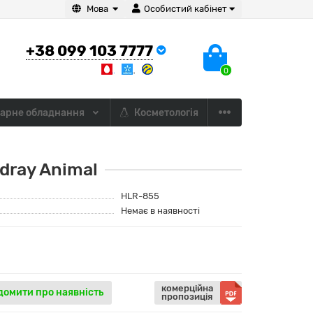
Мова
Особистий кабінет
+38 099 103 7777
0
арне обладнання
Косметологія
dray Animal
HLR-855
Немає в наявності
комерційна
домити про наявність
пропозиція