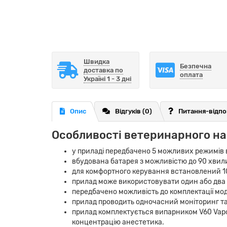
Швидка
Безпечна
доставка по
оплата
Україні 1 - 3 дні
Опис
Відгуків (0)
Питання-відпо
Особливості ветеринарного на
у приладі передбачено 5 можливих режимів 
вбудована батарея з можливістю до 90 хвил
для комфортного керування встановлений 10
прилад може використовувати один або два в
передбачено можливість до комплектації моду
прилад проводить одночасний моніторинг так
прилад комплектується випарником V60 Vapor
концентрацію анестетика.