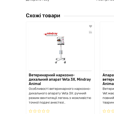
Схожі товари
Ветеринарний наркозно-
Апарат
дихальний апарат Veta 3X, Mindray
ветер
Animal
Anima
Особливості ветеринарного наркозно-
Ветери
дихального апарату Veta 3X: ручний
Vet ма
режим вентиляції легень з можливістю
повний
точної подачі анестезі..
тварин 