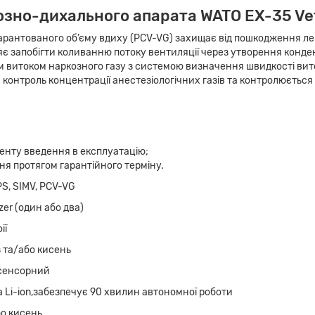
зно-дихального апарата WATO EX-35 Vet
арантованого об’єму вдиху (PCV-VG) захищає від пошкодження ле
ляє запобігти коливанню потоку вентиляції через утворення конде
витоком наркозного газу з системою визначення швидкості вито
я контроль концентрації анестезіологічних газів та контролюється 
менту введення в експлуатацію;
я протягом гарантійного терміну.
PS, SIMV, PCV-VG
zer (один або два)
ії
 та/або кисень
, сенсорний
 Li-ion,забезпечує 90 хвилин автономної роботи
бо кисень