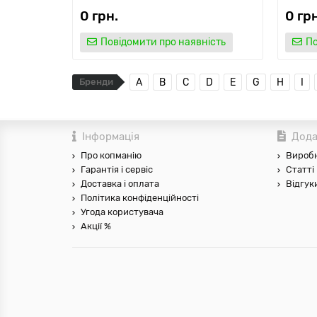
0 грн.
0 грн
Повідомити про наявність
По
Бренди
A
B
C
D
E
G
H
I
Інформація
Дода
Про копманію
Вироб
Гарантія і сервіс
Статті
Доставка і оплата
Відгук
Політика конфіденційності
Угода користувача
Акції %