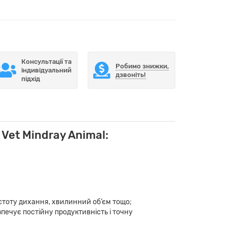
Консультації та
Робимо знижки,
індивідуальний
дзвоніть!
підхід
et Mindray Animal:
стоту дихання, хвилинний об’єм тощо;
печує постійну продуктивність і точну