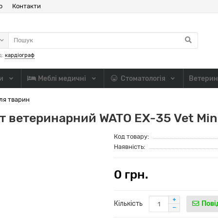
ю
Контакти
д:
кардіограф
ли
Меблі медичні
Стоматологія
Ветерин
ля тварин
 ветеринарний WATO EX-35 Vet Min
Код товару:
Наявність:
0 грн.
Кількість
Пові