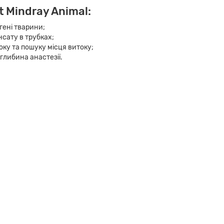
 Mindray Animal:
гені тварини;
нсату в трубках;
ку та пошуку місця витоку;
глибина анастезії.